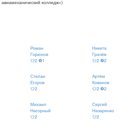
авиамеханический колледж»)
Роман
Никита
Горюнов
Грачёв
👕2 ⚽1
👕2 ⚽2
Степан
Артём
Егоров
Кованов
👕2
👕2 ⚽2
Михаил
Сергей
Нагорный
Назаренко
👕2
👕2