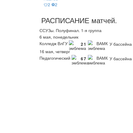
👕2 ⚽2
РАСПИСАНИЕ
матчей
.
ССУЗы. Полуфинал. 1-я группа
6 мая, понедельник
Колледж ВлГУ
ВАМК
2
1
У бассейна
16 мая, четверг
Педагогический
ВАМК
6
7
У бассейна