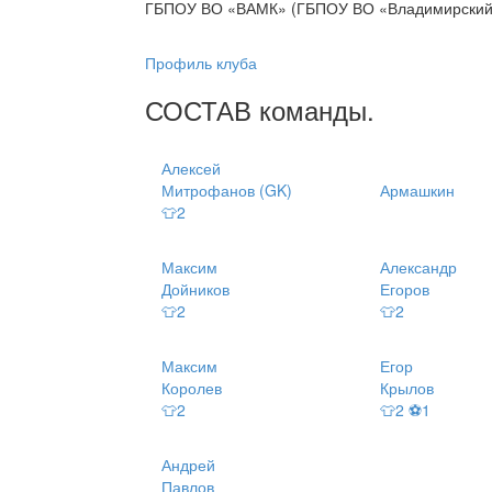
ГБПОУ ВО «ВАМК» (ГБПОУ ВО «Владимирский 
Профиль клуба
СОСТАВ
команды
.
Алексей
Митрофанов (GK)
Армашкин
👕2
Максим
Александр
Дойников
Егоров
👕2
👕2
Максим
Егор
Королев
Крылов
👕2
👕2 ⚽1
Андрей
Павлов