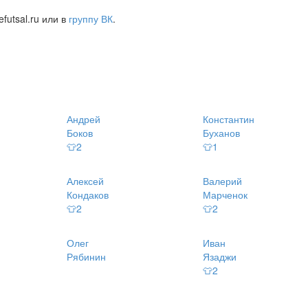
futsal.ru или в
группу ВК
.
Андрей
Константин
Боков
Буханов
👕2
👕1
Алексей
Валерий
Кондаков
Марченок
👕2
👕2
Олег
Иван
Рябинин
Язаджи
👕2