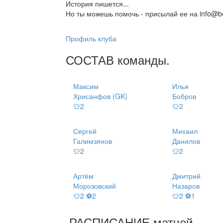
История пишется...
Но ты можешь помочь - присылай ее на info@be
Профиль клуба
СОСТАВ
команды
.
Максим
Илья
Хрисанфов (GK)
Бобров
👕2
👕2
Сергей
Михаил
Галимзянов
Данилов
👕2
👕2
Артём
Дмитрий
Морозовский
Назаров
👕2 ⚽2
👕2 ⚽1
РАСПИСАНИЕ
матчей
.