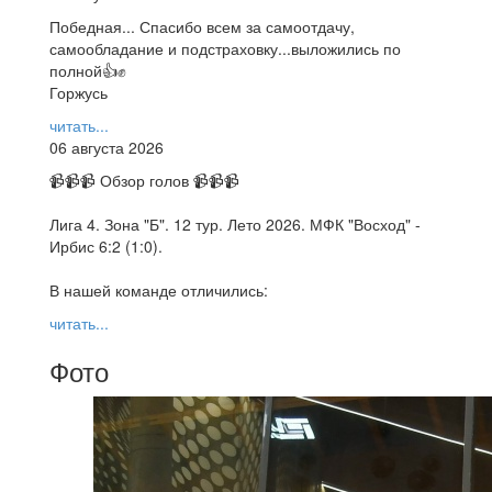
Победная... Спасибо всем за самоотдачу,
самообладание и подстраховку...выложились по
полной👍✊
Горжусь
читать...
06 августа 2026
📹📹📹 Обзор голов 📹📹📹
Лига 4. Зона "Б". 12 тур. Лето 2026. МФК "Восход" -
Ирбис 6:2 (1:0).
В нашей команде отличились:
читать...
Фото