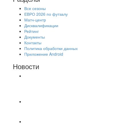
Все сезоны
ЕВРО 2026 по футзалу
Матч-центр
Дисквалификации
Рейтинг
Документы
Контакты
Политика обработки данных
Приложение Android
Новости
⚽НАЗНАЧЕНИЯ СУДЕЙ⚽ ‼В СРЕДУ
СОСТОЯТСЯ ДОИГРОВКИ 2-Х ТАЙМОВ ДВУХ
МАТЧЕЙ 2А ЛИГИ.
Победная... Спасибо всем за самоотдачу,
самообладание и подстраховку...выложились
📹📹📹 Обзор голов 📹📹📹 Лига 4. Зона "Б". 12