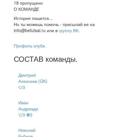
18 пропущено
О КОМАНДЕ
История пишется...
Но ты можешь помочь - присылай ее на
info@befutsal.ru или в
группу ВК
.
Профиль клуба
СОСТАВ
команды
.
Дмитрий
Алексеев (GK)
👕3
Иван
Андреади
👕3 ⚽3
Николай
Бубнов