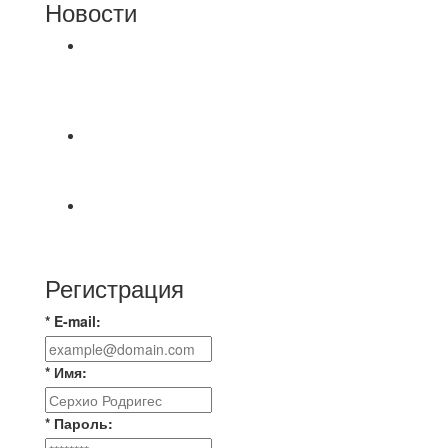
Новости
⚽НАЗНАЧЕНИЯ СУДЕЙ⚽ ‼В СРЕДУ
СОСТОЯТСЯ ДОИГРОВКИ 2-Х ТАЙМОВ ДВУХ
МАТЧЕЙ 2А ЛИГИ.
Победная... Спасибо всем за самоотдачу,
самообладание и подстраховку...выложились
📹📹📹 Обзор голов 📹📹📹 Лига 4. Зона "Б". 12
тур. Лето 2026. МФК "Восход" - Ирбис 6:2
Регистрация
* E-mail:
* Имя:
* Пароль: