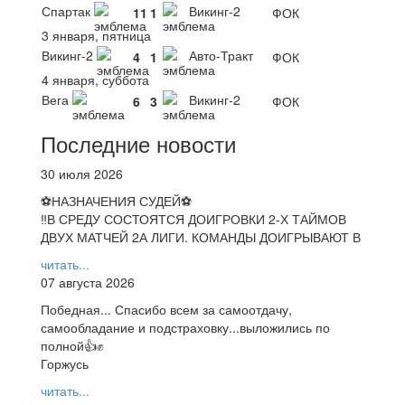
Спартак
Викинг-2
11
1
ФОК
3 января, пятница
Викинг-2
Авто-Тракт
4
1
ФОК
4 января, суббота
Вега
Викинг-2
6
3
ФОК
Последние новости
30 июля 2026
⚽НАЗНАЧЕНИЯ СУДЕЙ⚽
‼В СРЕДУ СОСТОЯТСЯ ДОИГРОВКИ 2-Х ТАЙМОВ
ДВУХ МАТЧЕЙ 2А ЛИГИ. КОМАНДЫ ДОИГРЫВАЮТ В
читать...
07 августа 2026
Победная... Спасибо всем за самоотдачу,
самообладание и подстраховку...выложились по
полной👍✊
Горжусь
читать...