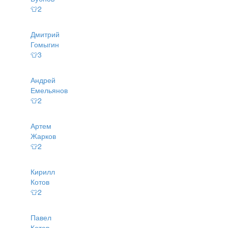
👕2
Дмитрий
Гомыгин
👕3
Андрей
Емельянов
👕2
Артем
Жарков
👕2
Кирилл
Котов
👕2
Павел
Котов