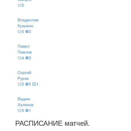
👕5
Владислав
Кузьмин
👕5 ⚽3
Павел
Павлов
👕4 ⚽3
Сергей
Рурак
👕5 ⚽5 🟨1
Вадим
Халиков
👕5 ⚽1
РАСПИСАНИЕ
матчей
.