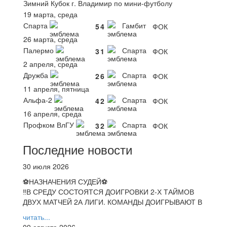
Зимний Кубок г. Владимир по мини-футболу
19 марта, среда
Спарта
Гамбит
5
4
ФОК
26 марта, среда
Палермо
Спарта
3
1
ФОК
2 апреля, среда
Дружба
Спарта
2
6
ФОК
11 апреля, пятница
Альфа-2
Спарта
4
2
ФОК
16 апреля, среда
Профком ВлГУ
Спарта
3
2
ФОК
Последние новости
30 июля 2026
⚽НАЗНАЧЕНИЯ СУДЕЙ⚽
‼В СРЕДУ СОСТОЯТСЯ ДОИГРОВКИ 2-Х ТАЙМОВ
ДВУХ МАТЧЕЙ 2А ЛИГИ. КОМАНДЫ ДОИГРЫВАЮТ В
читать...
09 августа 2026