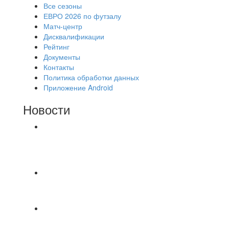
Все сезоны
ЕВРО 2026 по футзалу
Матч-центр
Дисквалификации
Рейтинг
Документы
Контакты
Политика обработки данных
Приложение Android
Новости
⚽НАЗНАЧЕНИЯ СУДЕЙ⚽ ‼В СРЕДУ
СОСТОЯТСЯ ДОИГРОВКИ 2-Х ТАЙМОВ ДВУХ
МАТЧЕЙ 2А ЛИГИ.
🔥🔥🔥Победа 🔥🔥🔥 Доиграли матч против
команды Мономах Итоговый счет
Всем добрый день! В прошлую пятницу после
игры Мечта-Стальпром была оставлен