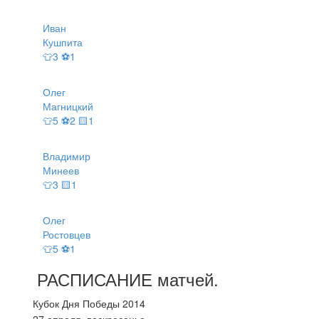
Иван
Кушпита
👕3 ⚽1
Олег
Магницкий
👕5 ⚽2 🟨1
Владимир
Минеев
👕3 🟨1
Олег
Ростовцев
👕5 ⚽1
РАСПИСАНИЕ
матчей
.
Кубок Дня Победы 2014
27 апреля, воскресенье