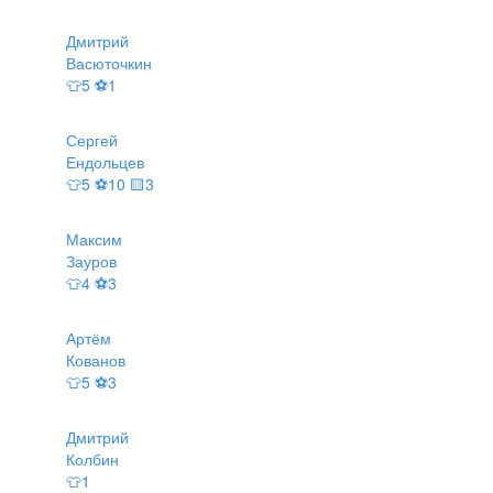
Дмитрий
Васюточкин
👕5 ⚽1
Сергей
Ендольцев
👕5 ⚽10 🟨3
Максим
Зауров
👕4 ⚽3
Артём
Кованов
👕5 ⚽3
Дмитрий
Колбин
👕1