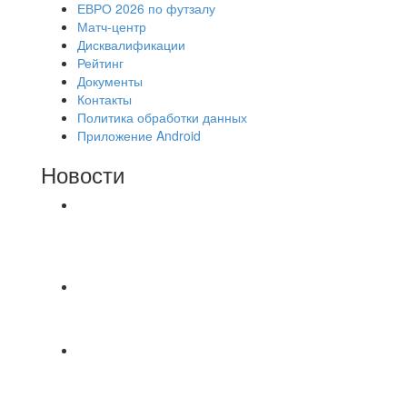
ЕВРО 2026 по футзалу
Матч-центр
Дисквалификации
Рейтинг
Документы
Контакты
Политика обработки данных
Приложение Android
Новости
⚽НАЗНАЧЕНИЯ СУДЕЙ⚽ ‼В СРЕДУ
СОСТОЯТСЯ ДОИГРОВКИ 2-Х ТАЙМОВ ДВУХ
МАТЧЕЙ 2А ЛИГИ.
⚽️ВИДЕООБЗОР⚽️ 4 ЛИГА А «РСК КОМПЛЕКТ»
9️⃣ : 6️⃣ «МАЛЬОРКА»
🇷🇺 Дебют в Первенстве России по футболу
среди команд Первой лиги Дмитрий