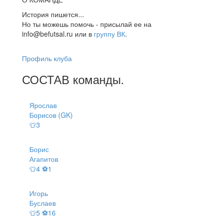
История пишется...
Но ты можешь помочь - присылай ее на
info@befutsal.ru или в
группу ВК
.
Профиль клуба
СОСТАВ
команды
.
Ярослав
Борисов (GK)
👕3
Борис
Агапитов
👕4 ⚽1
Игорь
Буслаев
👕5 ⚽16