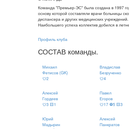
Команда "Премьер-ЭС" была создана в 1997 год
основу которой составляли врачи больницы ск
диспансера и других медицинских учреждений.
Наибольшего успеха коллектив добился в летнем
Профиль клуба
СОСТАВ
команды
.
Михаил
Владислав
Фетисов (GK)
Безрученко
👕2
👕4
Алексей
Павел
Гордеев
Егоров
👕3 🟨1
👕17 ⚽5 🟨3
Юрий
Алексей
Мадырин
Панкратов