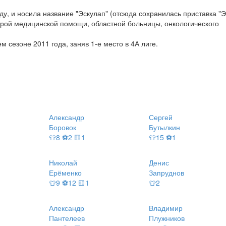
у, и носила название "Эскулап" (отсюда сохранилась приставка "Э
орой медицинской помощи, областной больницы, онкологического
 сезоне 2011 года, заняв 1-е место в 4А лиге.
Александр
Сергей
Боровок
Бутылкин
👕8 ⚽2 🟨1
👕15 ⚽1
Николай
Денис
Ерёменко
Запруднов
👕9 ⚽12 🟨1
👕2
Александр
Владимир
Пантелеев
Плужников