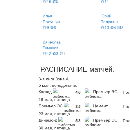
👕16 ⚽5
👕11
Илья
Юрий
Полушин
Полушин
👕9 ⚽6
👕13 ⚽4 🟨3
Вячеслав
Тумаков
👕12 ⚽3 🟨1
РАСПИСАНИЕ
матчей
.
3-я лига Зона А
5 мая, понедельник
Каскад
Премьер ЭС
4
6
Пол
16 мая, пятница
Премьер ЭС
Цемент
3
5
Пол
23 мая, пятница
Динамо-2
Премьер ЭС
5
3
Пол
30 мая, пятница