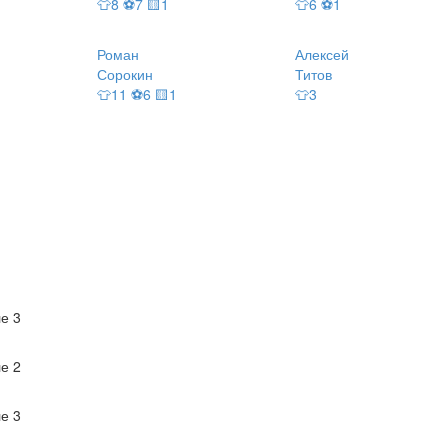
👕8 ⚽7 🟨1
👕6 ⚽1
Роман
Алексей
Сорокин
Титов
👕11 ⚽6 🟨1
👕3
е 3
е 2
е 3