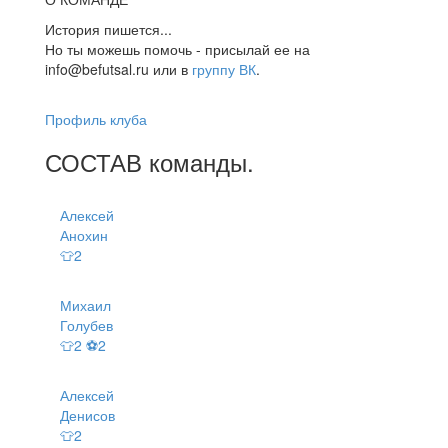
История пишется...
Но ты можешь помочь - присылай ее на
info@befutsal.ru или в
группу ВК
.
Профиль клуба
СОСТАВ
команды
.
Алексей
Анохин
👕2
Михаил
Голубев
👕2 ⚽2
Алексей
Денисов
👕2