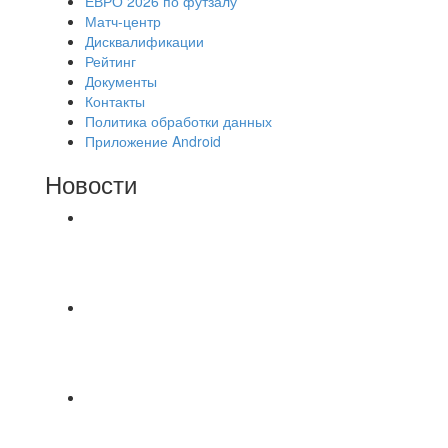
ЕВРО 2026 по футзалу
Матч-центр
Дисквалификации
Рейтинг
Документы
Контакты
Политика обработки данных
Приложение Android
Новости
⚽НАЗНАЧЕНИЯ СУДЕЙ⚽ ‼В СРЕДУ
СОСТОЯТСЯ ДОИГРОВКИ 2-Х ТАЙМОВ ДВУХ
МАТЧЕЙ 2А ЛИГИ.
8.08 на поле был оставлен мяч Demix На
турнире На мяче маркером написано Д.Н.
Просьба
⚽ Первенство Владимира по футзалу. 3-я лига.
Зона А. 07.08.2026 г. Транснефть - IZBA 1:2