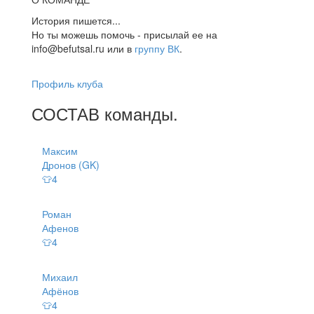
История пишется...
Но ты можешь помочь - присылай ее на
info@befutsal.ru или в
группу ВК
.
Профиль клуба
СОСТАВ
команды
.
Максим
Дронов (GK)
👕4
Роман
Афенов
👕4
Михаил
Афёнов
👕4