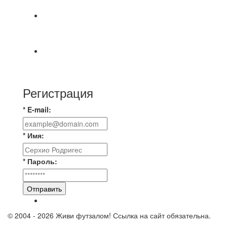
Победная... Спасибо всем за самоотдачу,
самообладание и подстраховку...выложились
📹📹📹 Обзор голов 📹📹📹 Лига 4. Зона "Б". 12
тур. Лето 2026. МФК "Восход" - Ирбис 6:2
Регистрация
* E-mail:
* Имя:
* Пароль:
Отправить
© 2004 - 2026 Живи футзалом! Ссылка на сайт обязательна.