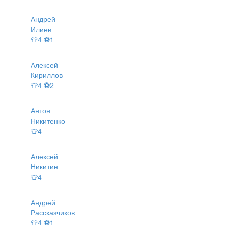
Андрей
Илиев
👕4 ⚽1
Алексей
Кириллов
👕4 ⚽2
Антон
Никитенко
👕4
Алексей
Никитин
👕4
Андрей
Рассказчиков
👕4 ⚽1