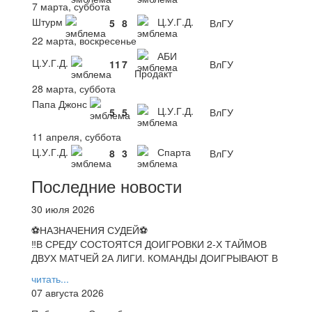
7 марта, суббота
Штурм
Ц.У.Г.Д.
5
8
ВлГУ
22 марта, воскресенье
АБИ
Ц.У.Г.Д.
11
7
ВлГУ
Продакт
28 марта, суббота
Папа Джонс
Ц.У.Г.Д.
5
5
ВлГУ
11 апреля, суббота
Ц.У.Г.Д.
Спарта
8
3
ВлГУ
Последние новости
30 июля 2026
⚽НАЗНАЧЕНИЯ СУДЕЙ⚽
‼В СРЕДУ СОСТОЯТСЯ ДОИГРОВКИ 2-Х ТАЙМОВ
ДВУХ МАТЧЕЙ 2А ЛИГИ. КОМАНДЫ ДОИГРЫВАЮТ В
читать...
07 августа 2026