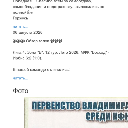
Победная... Спасибо всем за самоотдачу,
самообладание и подстраховку...выложились по
полной👍✊
Горжусь
читать...
06 августа 2026
📹📹📹 Обзор голов 📹📹📹
Лига 4. Зона "Б". 12 тур. Лето 2026. МФК "Восход" -
Ирбис 6:2 (1:0).
В нашей команде отличились:
читать...
Фото