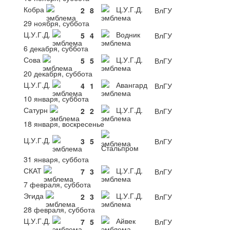
Кобра
Ц.У.Г.Д.
2
8
ВлГУ
29 ноября, суббота
Ц.У.Г.Д.
Водник
5
4
ВлГУ
6 декабря, суббота
Сова
Ц.У.Г.Д.
5
5
ВлГУ
20 декабря, суббота
Ц.У.Г.Д.
Авангард
4
1
ВлГУ
10 января, суббота
Сатурн
Ц.У.Г.Д.
2
2
ВлГУ
18 января, воскресенье
Ц.У.Г.Д.
3
5
ВлГУ
Стальпром
31 января, суббота
СКАТ
Ц.У.Г.Д.
7
3
ВлГУ
7 февраля, суббота
Эгида
Ц.У.Г.Д.
2
3
ВлГУ
28 февраля, суббота
Ц.У.Г.Д.
Айвек
7
5
ВлГУ