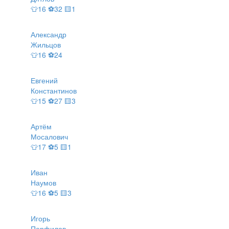
👕16 ⚽32 🟨1
Александр
Жильцов
👕16 ⚽24
Евгений
Константинов
👕15 ⚽27 🟨3
Артём
Мосалович
👕17 ⚽5 🟨1
Иван
Наумов
👕16 ⚽5 🟨3
Игорь
Перфилов