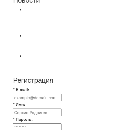
⚽НАЗНАЧЕНИЯ СУДЕЙ⚽ ‼В СРЕДУ
СОСТОЯТСЯ ДОИГРОВКИ 2-Х ТАЙМОВ ДВУХ
МАТЧЕЙ 2А ЛИГИ.
Победная... Спасибо всем за самоотдачу,
самообладание и подстраховку...выложились
📹📹📹 Обзор голов 📹📹📹 Лига 4. Зона "Б". 12
тур. Лето 2026. МФК "Восход" - Ирбис 6:2
Регистрация
* E-mail:
* Имя:
* Пароль: