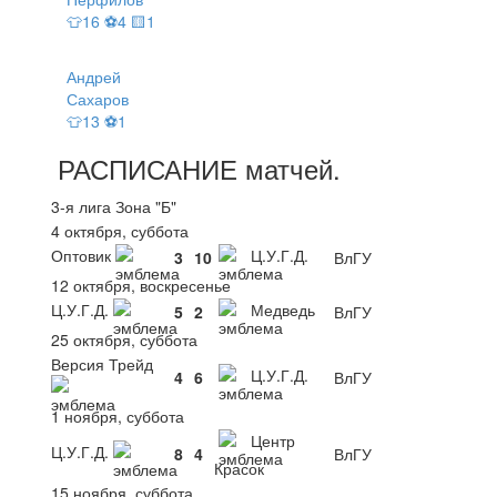
👕16 ⚽4 🟨1
Андрей
Сахаров
👕13 ⚽1
РАСПИСАНИЕ
матчей
.
3-я лига Зона "Б"
4 октября, суббота
Оптовик
Ц.У.Г.Д.
3
10
ВлГУ
12 октября, воскресенье
Ц.У.Г.Д.
Медведь
5
2
ВлГУ
25 октября, суббота
Версия Трейд
Ц.У.Г.Д.
4
6
ВлГУ
1 ноября, суббота
Центр
Ц.У.Г.Д.
8
4
ВлГУ
Красок
15 ноября, суббота