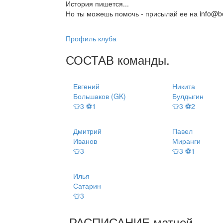
История пишется...
Но ты можешь помочь - присылай ее на info@be
Профиль клуба
СОСТАВ
команды
.
Евгений
Никита
Большаков (GK)
Булдыгин
👕3 ⚽1
👕3 ⚽2
Дмитрий
Павел
Иванов
Миранги
👕3
👕3 ⚽1
Илья
Сатарин
👕3
РАСПИСАНИЕ
матчей
.