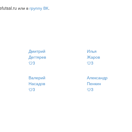
futsal.ru или в
группу ВК
.
Дмитрий
Илья
Дегтярев
Жаров
👕3
👕3
Валерий
Александр
Насадов
Пенкин
👕3
👕3