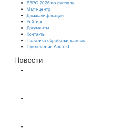
ЕВРО 2026 по футзалу
Матч-центр
Дисквалификации
Рейтинг
Документы
Контакты
Политика обработки данных
Приложение Android
Новости
⚽НАЗНАЧЕНИЯ СУДЕЙ⚽ ‼В СРЕДУ
СОСТОЯТСЯ ДОИГРОВКИ 2-Х ТАЙМОВ ДВУХ
МАТЧЕЙ 2А ЛИГИ.
Команда «IZBA» ищет спарринг! ПН
(10.08),Торпедо, 20:30
https://vk.ru/christmasmusick
⚡️Сегодня было жарко⚡️ ⚽ ️«Протестировали»
новую футбольную площадку в