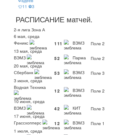
Фадеев
👕11 ⚽3
РАСПИСАНИЕ
матчей
.
2-я лига Зона А
6 мая, среда
Феникс
ВЭМЗ
1
11
Поле 2
13 мая, среда
ВЭМЗ
Парма
5
2
Поле 2
20 мая, среда
Сбербанк
ВЭМЗ
5
3
Поле 3
3 июня, среда
Водная Техника
ВЭМЗ
1
2
Поле 2
10 июня, среда
ВЭМЗ
КИТ
4
2
Поле 3
17 июня, среда
Грассхопперс
ВЭМЗ
1
2
Поле 1
1 июля, среда