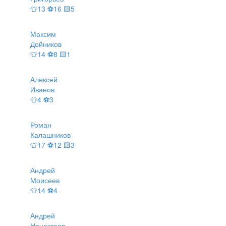
👕13 ⚽16 🟨5
Максим
Дойников
👕14 ⚽8 🟨1
Алексей
Иванов
👕4 ⚽3
Роман
Калашников
👕17 ⚽12 🟨3
Андрей
Моисеев
👕14 ⚽4
Андрей
Нанактаев