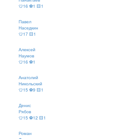
👕16 ⚽1 🟨1
Павел
Наседкин
👕17 🟨1
Алексей
Наумов
👕16 ⚽1
Анатолий
Никольский
👕15 ⚽9 🟨1
Денис
Рябов
👕15 ⚽12 🟨1
Роман