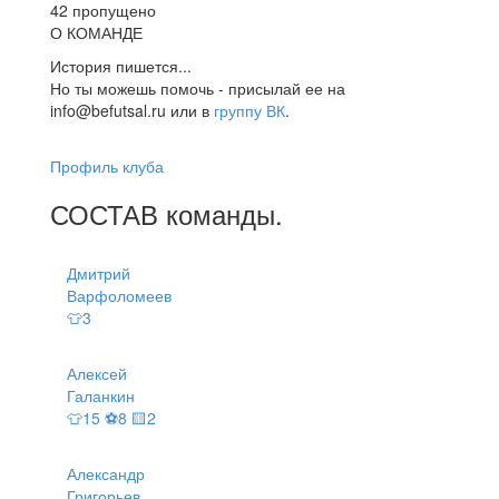
42 пропущено
О КОМАНДЕ
История пишется...
Но ты можешь помочь - присылай ее на
info@befutsal.ru или в
группу ВК
.
Профиль клуба
СОСТАВ
команды
.
Дмитрий
Варфоломеев
👕3
Алексей
Галанкин
👕15 ⚽8 🟨2
Александр
Григорьев