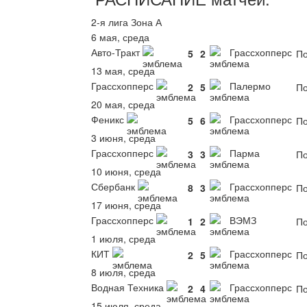
2-я лига Зона А
6 мая, среда
Авто-Тракт
Грассхопперс
5
2
По
13 мая, среда
Грассхопперс
Палермо
2
5
По
20 мая, среда
Феникс
Грассхопперс
5
6
По
3 июня, среда
Грассхопперс
Парма
3
3
По
10 июня, среда
Сбербанк
Грассхопперс
8
3
По
17 июня, среда
Грассхопперс
ВЭМЗ
1
2
По
1 июля, среда
КИТ
Грассхопперс
2
5
По
8 июля, среда
Водная Техника
Грассхопперс
2
4
По
15 июля, среда