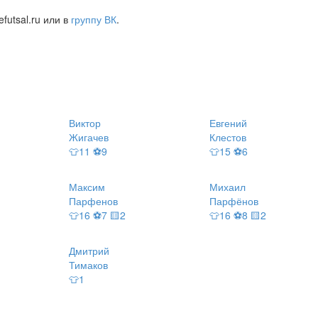
futsal.ru или в
группу ВК
.
Виктор
Евгений
Жигачев
Клестов
👕11 ⚽9
👕15 ⚽6
Максим
Михаил
Парфенов
Парфёнов
👕16 ⚽7 🟨2
👕16 ⚽8 🟨2
Дмитрий
Тимаков
👕1