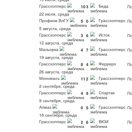
Грассхопперс
Беда
10
3
По
22 июля, среда
Профком ВлГУ
Грассхопперс
5
0
По
5 августа, среда
Грассхопперс
Исток
3
6
По
12 августа, среда
Мальорка
Грассхопперс
4
7
По
19 августа, среда
Грассхопперс
Ферреро
8
4
По
26 августа, среда
Мономахъ
Грассхопперс
11
2
По
2 сентября, среда
Грассхопперс
Спартак
4
9
По
9 сентября, среда
Алмаз
Грассхопперс
0
5
По
16 сентября, среда
Грассхопперс
ВЮИ
2
6
По