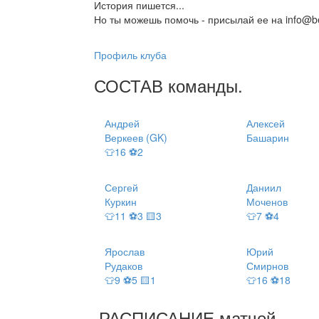
История пишется...
Но ты можешь помочь - присылай ее на info@be
Профиль клуба
СОСТАВ
команды
.
Андрей
Алексей
Веркеев (GK)
Башарин
👕16 ⚽2
Сергей
Даниил
Куркин
Моченов
👕11 ⚽3 🟨3
👕7 ⚽4
Ярослав
Юрий
Рудаков
Смирнов
👕9 ⚽5 🟨1
👕16 ⚽18
РАСПИСАНИЕ
матчей
.