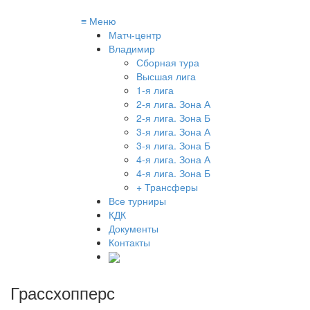
≡
Меню
Матч-центр
Владимир
Сборная тура
Высшая лига
1-я лига
2-я лига. Зона А
2-я лига. Зона Б
3-я лига. Зона А
3-я лига. Зона Б
4-я лига. Зона А
4-я лига. Зона Б
+ Трансферы
Все турниры
КДК
Документы
Контакты
Грассхопперс