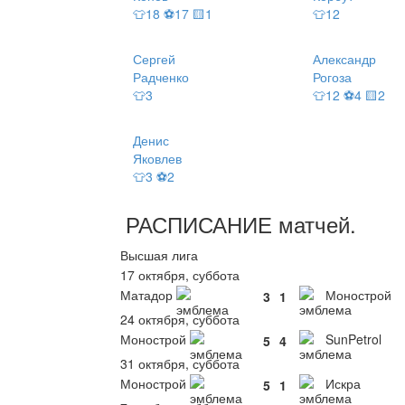
👕18 ⚽17 🟨1
👕12
Сергей
Александр
Радченко
Рогоза
👕3
👕12 ⚽4 🟨2
Денис
Яковлев
👕3 ⚽2
РАСПИСАНИЕ
матчей
.
Высшая лига
17 октября, суббота
Матадор
Монострой
3
1
24 октября, суббота
Монострой
SunPetrol
5
4
31 октября, суббота
Монострой
Искра
5
1