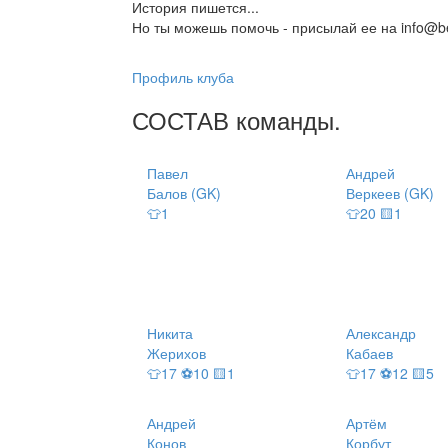
История пишется...
Но ты можешь помочь - присылай ее на info@be
Профиль клуба
СОСТАВ
команды
.
Павел
Андрей
Балов (GK)
Веркеев (GK)
👕1
👕20 🟨1
Никита
Александр
Жерихов
Кабаев
👕17 ⚽10 🟨1
👕17 ⚽12 🟨5
Андрей
Артём
Конов
Корбут