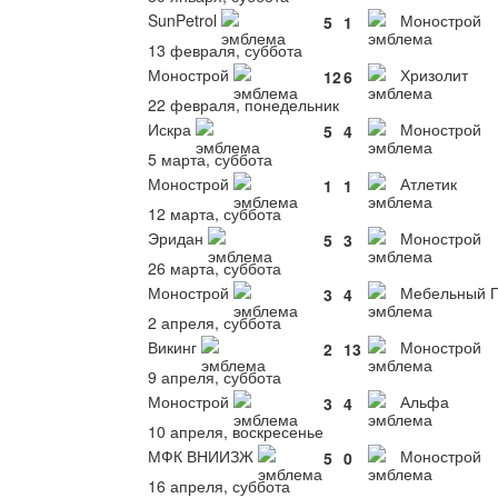
SunPetrol
Монострой
5
1
13 февраля, суббота
Монострой
Хризолит
12
6
22 февраля, понедельник
Искра
Монострой
5
4
5 марта, суббота
Монострой
Атлетик
1
1
12 марта, суббота
Эридан
Монострой
5
3
26 марта, суббота
Монострой
Мебельный 
3
4
2 апреля, суббота
Викинг
Монострой
2
13
9 апреля, суббота
Монострой
Альфа
3
4
10 апреля, воскресенье
МФК ВНИИЗЖ
Монострой
5
0
16 апреля, суббота