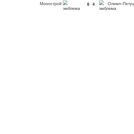
Монострой
Олимп-Пету
8
4