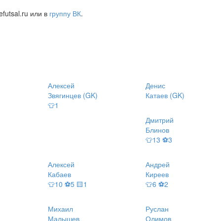
futsal.ru или в
группу ВК
.
Алексей
Денис
Звягинцев (GK)
Катаев (GK)
👕1
Дмитрий
Блинов
👕13 ⚽3
Алексей
Андрей
Кабаев
Киреев
👕10 ⚽5 🟨1
👕6 ⚽2
Михаил
Руслан
Малышев
Олимов