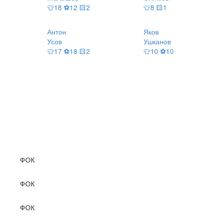
👕18 ⚽12 🟨2
👕8 🟨1
Антон
Яков
Усов
Ушканов
👕17 ⚽18 🟨2
👕10 ⚽10
ФОК
ФОК
ФОК