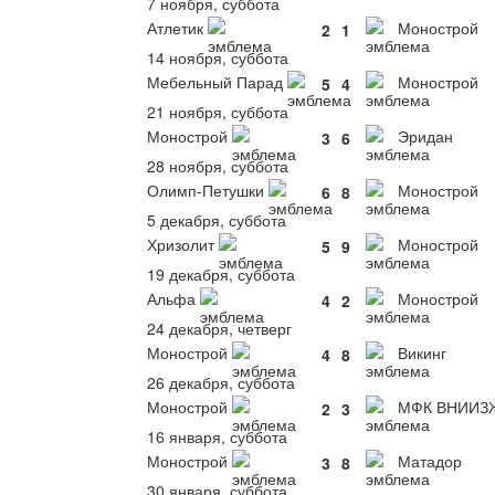
7 ноября, суббота
Атлетик
Монострой
2
1
14 ноября, суббота
Мебельный Парад
Монострой
5
4
21 ноября, суббота
Монострой
Эридан
3
6
28 ноября, суббота
Олимп-Петушки
Монострой
6
8
5 декабря, суббота
Хризолит
Монострой
5
9
19 декабря, суббота
Альфа
Монострой
4
2
24 декабря, четверг
Монострой
Викинг
4
8
26 декабря, суббота
Монострой
МФК ВНИИЗ
2
3
16 января, суббота
Монострой
Матадор
3
8
30 января, суббота