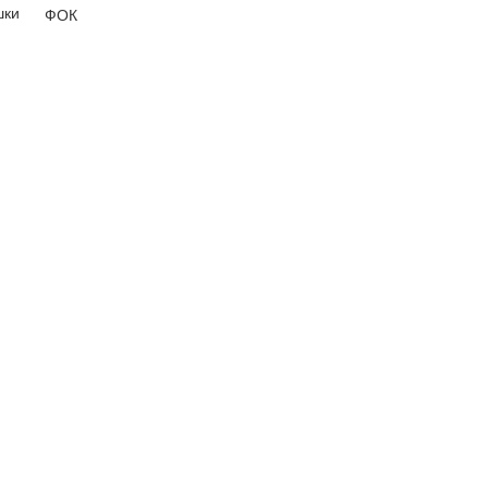
шки
ФОК