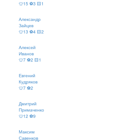
👕15 ⚽3 🟨1
Александр
Зайцев
👕13 ⚽4 🟨2
Алексей
Иванов
👕7 ⚽2 🟨1
Евгений
Кудряков
👕7 ⚽2
Дмитрий
Примаченко
👕12 ⚽9
Максим
Савенков