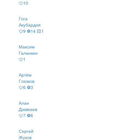
👕10
Гога
Акубардия
👕9 ⚽14 🟨1
Максим
Галанкин
👕1
Артём
Глазков
👕6 ⚽3
Алан
Дзавкаев
👕7 ⚽6
Сергей
Жуков