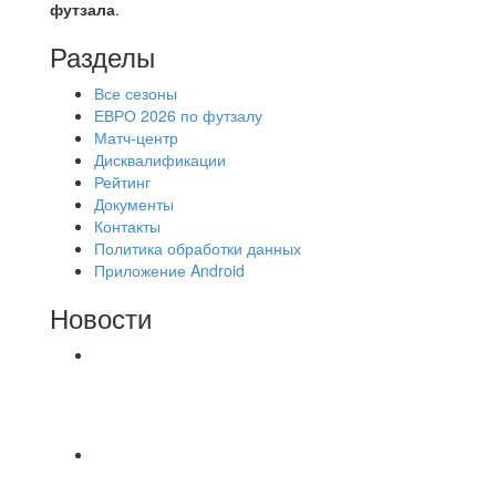
футзала
.
Разделы
Все сезоны
ЕВРО 2026 по футзалу
Матч-центр
Дисквалификации
Рейтинг
Документы
Контакты
Политика обработки данных
Приложение Android
Новости
⚽НАЗНАЧЕНИЯ СУДЕЙ⚽ ‼В СРЕДУ
СОСТОЯТСЯ ДОИГРОВКИ 2-Х ТАЙМОВ ДВУХ
МАТЧЕЙ 2А ЛИГИ.
⚡️Сегодня было жарко⚡️ ⚽ ️«Протестировали»