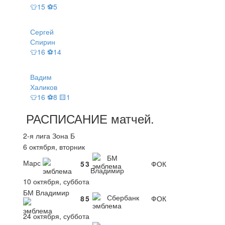
👕15 ⚽5
Сергей
Спирин
👕16 ⚽14
Вадим
Халиков
👕16 ⚽8 🟨1
РАСПИСАНИЕ
матчей
.
2-я лига Зона Б
6 октября, вторник
БМ
Марс
5
3
ФОК
Владимир
10 октября, суббота
БМ Владимир
Сбербанк
8
5
ФОК
24 октября, суббота