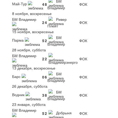
БМ
Май-Тур
4
8
ФОК
Владимир
8 ноября, воскресенье
БМ Владимир
Ривер
2
4
ФОК
Плейт
15 ноября, воскресенье
БМ
Парма
5
2
ФОК
Владимир
28 ноября, суббота
БМ Владимир
2
2
ФОК
Владимирэнерго
13 декабря, воскресенье
БМ
Барс
0
6
ФОК
Владимир
26 декабря, суббота
БМ
Водник
3
8
ФОК
Владимир
23 января, суббота
БМ Владимир
Добрыня
5
2
ФОК