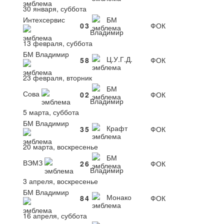
30 января, суббота
Интехсервис
БМ
0
3
ФОК
Владимир
13 февраля, суббота
БМ Владимир
Ц.У.Г.Д.
5
8
ФОК
23 февраля, вторник
БМ
Сова
0
2
ФОК
Владимир
5 марта, суббота
БМ Владимир
Крафт
3
5
ФОК
20 марта, воскресенье
БМ
ВЭМЗ
2
6
ФОК
Владимир
3 апреля, воскресенье
БМ Владимир
Монако
8
4
ФОК
16 апреля, суббота