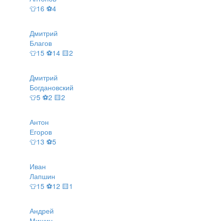
👕16 ⚽4
Дмитрий
Благов
👕15 ⚽14 🟨2
Дмитрий
Богдановский
👕5 ⚽2 🟨2
Антон
Егоров
👕13 ⚽5
Иван
Лапшин
👕15 ⚽12 🟨1
Андрей
Мишин