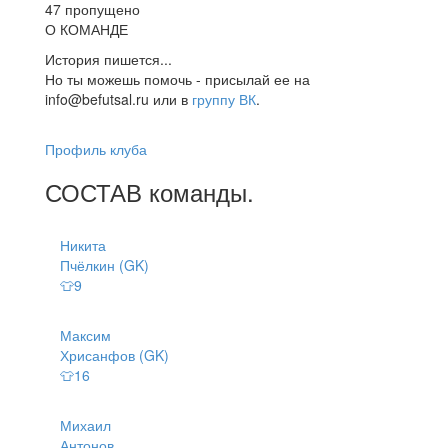
47 пропущено
О КОМАНДЕ
История пишется...
Но ты можешь помочь - присылай ее на
info@befutsal.ru или в
группу ВК
.
Профиль клуба
СОСТАВ
команды
.
Никита
Пчёлкин (GK)
👕9
Максим
Хрисанфов (GK)
👕16
Михаил
Антонов