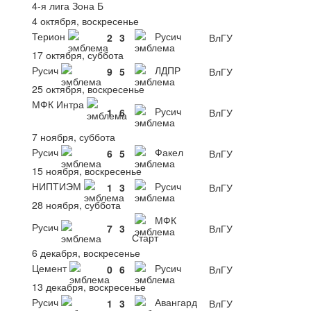
4-я лига Зона Б
4 октября, воскресенье
Терион
Русич
2
3
ВлГУ
17 октября, суббота
Русич
ЛДПР
9
5
ВлГУ
25 октября, воскресенье
МФК Интра
Русич
1
6
ВлГУ
7 ноября, суббота
Русич
Факел
6
5
ВлГУ
15 ноября, воскресенье
НИПТИЭМ
Русич
1
3
ВлГУ
28 ноября, суббота
МФК
Русич
7
3
ВлГУ
Старт
6 декабря, воскресенье
Цемент
Русич
0
6
ВлГУ
13 декабря, воскресенье
Русич
Авангард
1
3
ВлГУ