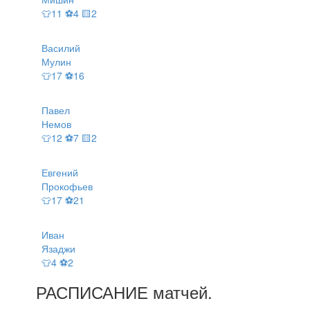
👕11 ⚽4 🟨2
Василий
Мулин
👕17 ⚽16
Павел
Немов
👕12 ⚽7 🟨2
Евгений
Прокофьев
👕17 ⚽21
Иван
Язаджи
👕4 ⚽2
РАСПИСАНИЕ
матчей
.