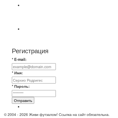
⚽ Первенство Владимира по футзалу. 3-я лига.
Зона А. 07.08.2026 г. Транснефть - IZBA 1:2
(1:2)
🔥🔥🔥Победа 🔥🔥🔥 Доиграли матч против
команды Мономах Итоговый счет
Регистрация
* E-mail:
* Имя:
* Пароль:
Отправить
© 2004 - 2026 Живи футзалом! Ссылка на сайт обязательна.