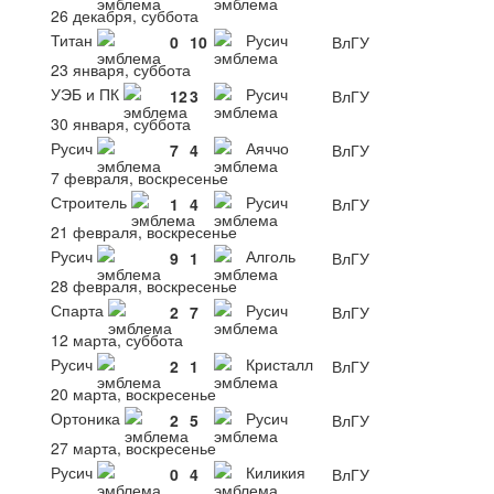
26 декабря, суббота
Титан
Русич
0
10
ВлГУ
23 января, суббота
УЭБ и ПК
Русич
12
3
ВлГУ
30 января, суббота
Русич
Аяччо
7
4
ВлГУ
7 февраля, воскресенье
Строитель
Русич
1
4
ВлГУ
21 февраля, воскресенье
Русич
Алголь
9
1
ВлГУ
28 февраля, воскресенье
Спарта
Русич
2
7
ВлГУ
12 марта, суббота
Русич
Кристалл
2
1
ВлГУ
20 марта, воскресенье
Ортоника
Русич
2
5
ВлГУ
27 марта, воскресенье
Русич
Киликия
0
4
ВлГУ