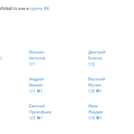
futsal.ru или в
группу ВК
.
Михаил
Дмитрий
)
Антонов
Благов
👕1
👕2
Андрей
Василий
Мишин
Мулин
👕1 ⚽1
👕2 ⚽1
Евгений
Иван
Прокофьев
Язаджи
👕3 ⚽1
👕3 ⚽1