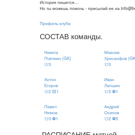
История пишется...
Но ты можешь помочь - присылай ее на info@be
Профиль клуба
СОСТАВ
команды
.
Никита
Максим
Пчёлкин (GK)
Хрисанфов (GK
👕3
👕3
Антон
Иван
Егоров
Лапшин
👕2 🟨1
👕3 ⚽1
Павел
Андрей
Немов
Осипов
👕3 ⚽1
👕2 ⚽5
РАСПИСАНИЕ
матчей
.