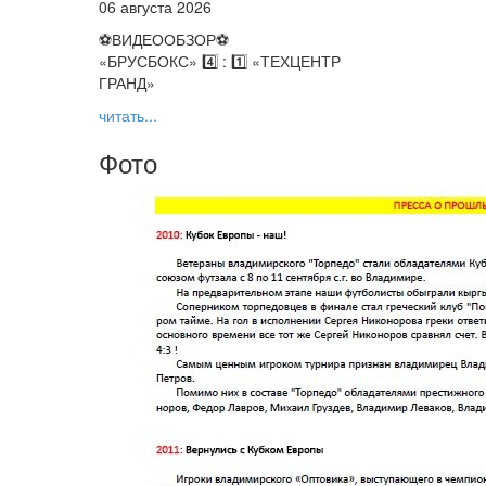
06 августа 2026
⚽️ВИДЕООБЗОР⚽️
«БРУСБОКС» 4️⃣ : 1️⃣ «ТЕХЦЕНТР
ГРАНД»
читать...
Фото