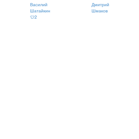
Василий
Дмитрий
Шатайкин
Шмаков
👕2