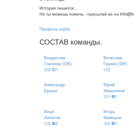
История пишется...
Но ты можешь помочь - присылай ее на info@be
Профиль клуба
СОСТАВ
команды
.
Владислав
Вячеслав
Глатенко (GK)
Гуреев (GK)
👕2 🟨1
👕2
Александр
Юрий
Ершов
Иваненков
👕1 ⚽1
Илья
Игорь
Липатов
Майоров
👕2 ⚽2
👕2 ⚽1