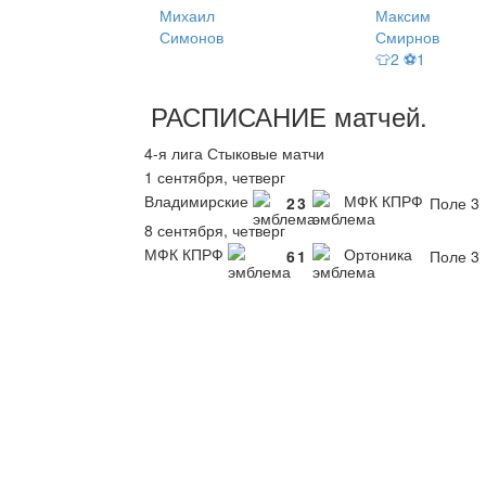
Михаил
Максим
Симонов
Смирнов
👕2 ⚽1
РАСПИСАНИЕ
матчей
.
4-я лига Стыковые матчи
1 сентября, четверг
Владимирские
МФК КПРФ
2
3
Поле 3
8 сентября, четверг
МФК КПРФ
Ортоника
6
1
Поле 3