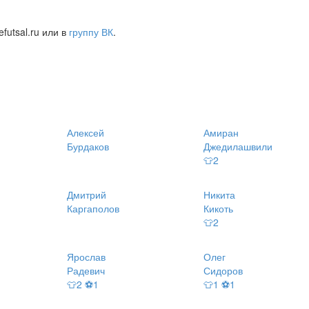
futsal.ru или в
группу ВК
.
Алексей
Амиран
Бурдаков
Джедилашвили
👕2
Дмитрий
Никита
Каргаполов
Кикоть
👕2
Ярослав
Олег
Радевич
Сидоров
👕2 ⚽1
👕1 ⚽1