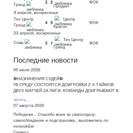
2
2
ФОК
Гранд
Продакт
9 апреля, воскресенье
Тех Центр
Центр
4
5
ФОК
Гранд
Красок
23 апреля, воскресенье
Тех Центр
Сова
3
1
ФОК
Гранд
Последние новости
30 июля 2026
⚽НАЗНАЧЕНИЯ СУДЕЙ⚽
‼В СРЕДУ СОСТОЯТСЯ ДОИГРОВКИ 2-Х ТАЙМОВ
ДВУХ МАТЧЕЙ 2А ЛИГИ. КОМАНДЫ ДОИГРЫВАЮТ В
читать...
07 августа 2026
Победная... Спасибо всем за самоотдачу,
самообладание и подстраховку...выложились по
полной👍✊
Горжусь