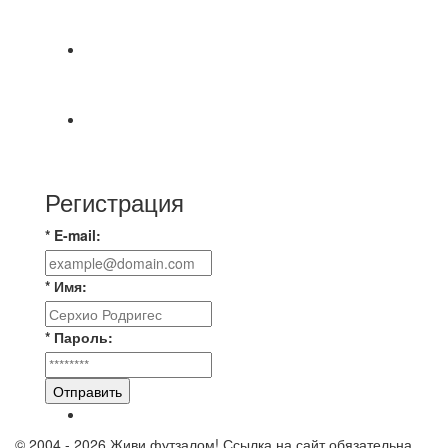
МАТЧЕЙ 2А ЛИГИ.
Победная... Спасибо всем за самоотдачу,
самообладание и подстраховку...выложились
📹📹📹 Обзор голов 📹📹📹 Лига 4. Зона "Б". 12
тур. Лето 2026. МФК "Восход" - Ирбис 6:2
Регистрация
* E-mail:
* Имя:
* Пароль:
Отправить
© 2004 - 2026 Живи футзалом! Ссылка на сайт обязательна.