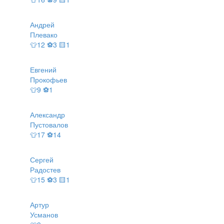
Андрей
Плевако
👕12 ⚽3 🟨1
Евгений
Прокофьев
👕9 ⚽1
Александр
Пустовалов
👕17 ⚽14
Сергей
Радостев
👕15 ⚽3 🟨1
Артур
Усманов