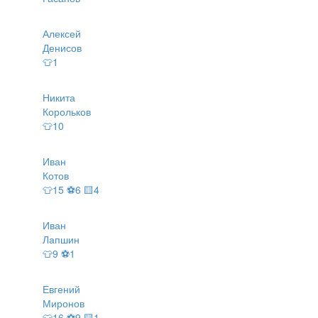
Алексей
Денисов
👕1
Никита
Корольков
👕10
Иван
Котов
👕15 ⚽6 🟨4
Иван
Лапшин
👕9 ⚽1
Евгений
Миронов
👕16 ⚽9 🟨1