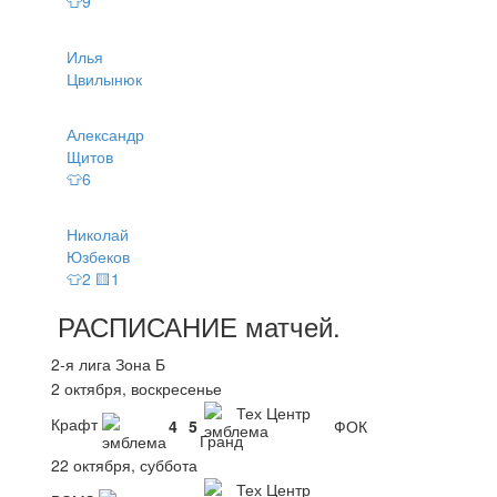
👕9
Илья
Цвилынюк
Александр
Щитов
👕6
Николай
Юзбеков
👕2 🟨1
РАСПИСАНИЕ
матчей
.
2-я лига Зона Б
2 октября, воскресенье
Тех Центр
Крафт
4
5
ФОК
Гранд
22 октября, суббота
Тех Центр