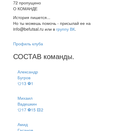
72 пропущено
О КОМАНДЕ
История пишется...
Но ты можешь помочь - присылай ее на
info@befutsal.ru или в
группу ВК
.
Профиль клуба
СОСТАВ
команды
.
Александр
Бугров
👕13 ⚽1
Михаил
Вадешкин
👕17 ⚽15 🟨2
Амид
Гасанов