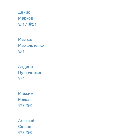
Денис
Марков
👕17 ⚽21
Михаил
Михальченко
👕1
Андрей
Пушечников
👕4
Максим
Ревков
👕9 ⚽2
Алексей
Сюхин
👕3 ⚽3