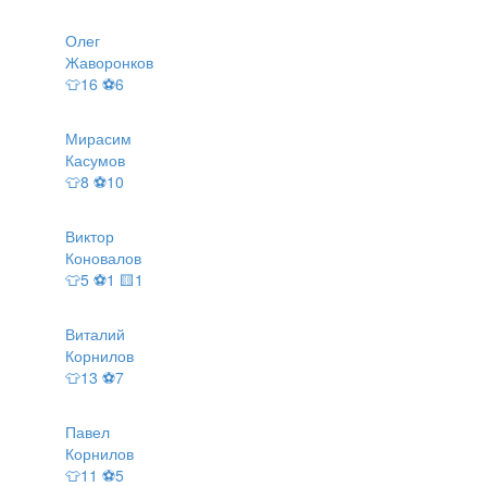
Олег
Жаворонков
👕16 ⚽6
Мирасим
Касумов
👕8 ⚽10
Виктор
Коновалов
👕5 ⚽1 🟨1
Виталий
Корнилов
👕13 ⚽7
Павел
Корнилов
👕11 ⚽5