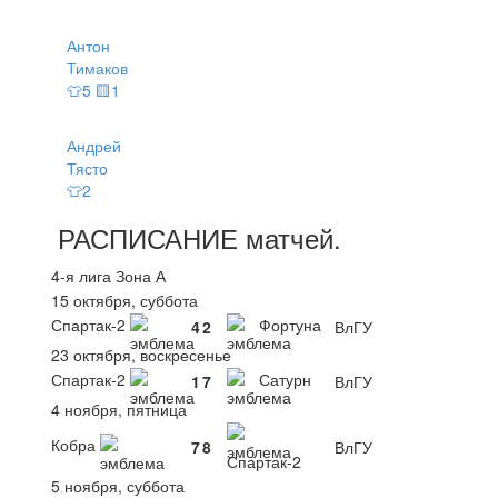
Антон
Тимаков
👕5 🟨1
Андрей
Тясто
👕2
РАСПИСАНИЕ
матчей
.
4-я лига Зона А
15 октября, суббота
Спартак-2
Фортуна
4
2
ВлГУ
23 октября, воскресенье
Спартак-2
Сатурн
1
7
ВлГУ
4 ноября, пятница
Кобра
7
8
ВлГУ
Спартак-2
5 ноября, суббота