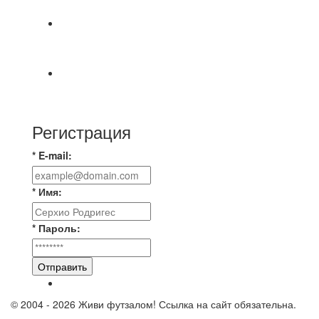
МАТЧЕЙ 2А ЛИГИ.
Победная... Спасибо всем за самоотдачу,
самообладание и подстраховку...выложились
📹📹📹 Обзор голов 📹📹📹 Лига 4. Зона "Б". 12
тур. Лето 2026. МФК "Восход" - Ирбис 6:2
Регистрация
* E-mail:
* Имя:
* Пароль:
Отправить
© 2004 - 2026 Живи футзалом! Ссылка на сайт обязательна.