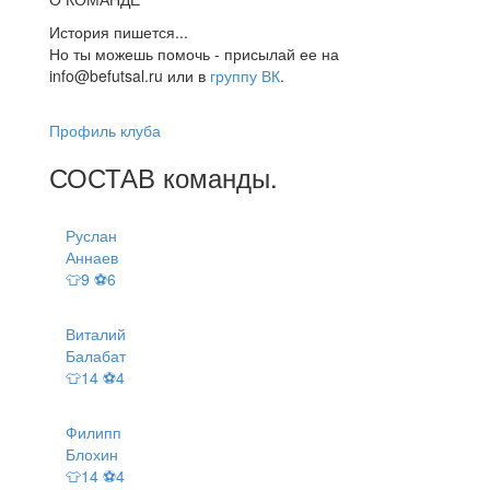
История пишется...
Но ты можешь помочь - присылай ее на
info@befutsal.ru или в
группу ВК
.
Профиль клуба
СОСТАВ
команды
.
Руслан
Аннаев
👕9 ⚽6
Виталий
Балабат
👕14 ⚽4
Филипп
Блохин
👕14 ⚽4