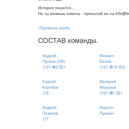
История пишется...
Но ты можешь помочь - присылай ее на info@be
Профиль клуба
СОСТАВ
команды
.
Андрей
Михаил
Пупков (GK)
Белов
👕21 ⚽2 🟨1
👕21 ⚽15 🟨3
Сергей
Валерий
Коробов
Морозов
👕5
👕21 ⚽1 🟨1
Андрей
Кирилл
Пузанов
Пушкин
👕7