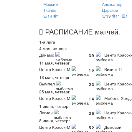
Максим
Александр
Ткачёв
Царьков
👕14 ⚽1
👕19 ⚽11 🟨1
РАСПИСАНИЕ
матчей
.
1-я лига
4 мая, четверг
Динамо
Центр Красок
3
9
11 мая, четверг
Центр Красок-М
Викинг-П
1
6
18 мая, четверг
Вымпел
Центр Красок
2
3
25 мая, четверг
Центр Красок-М
Мебель-Холди
1
4
1 июня, четверг
Легион
Центр Красок
3
6
8 июня, четверг
Центр Красок-М
Домовой
5
2