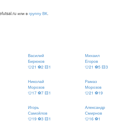
futsal.ru или в
группу ВК
.
Василий
Михаил
Бирюков
Егоров
👕21 ⚽2 🟨1
👕21 ⚽5 🟨3
Николай
Рамаз
Морозов
Морозов
👕17 ⚽7 🟨1
👕21 ⚽19
Игорь
Александр
Самойлов
Смирнов
👕19 ⚽3 🟨1
👕16 ⚽1