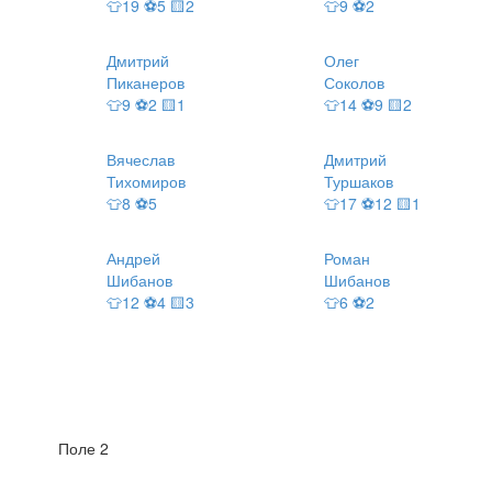
👕19 ⚽5 🟨2
👕9 ⚽2
Дмитрий
Олег
Пиканеров
Соколов
👕9 ⚽2 🟨1
👕14 ⚽9 🟨2
Вячеслав
Дмитрий
Тихомиров
Туршаков
👕8 ⚽5
👕17 ⚽12 🟨1
Андрей
Роман
Шибанов
Шибанов
👕12 ⚽4 🟨3
👕6 ⚽2
Поле 2