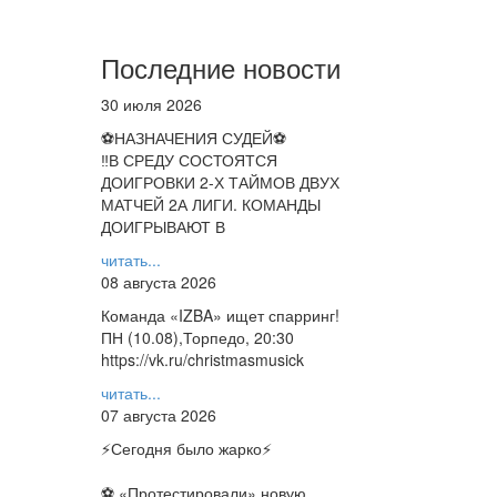
Последние новости
30 июля 2026
⚽НАЗНАЧЕНИЯ СУДЕЙ⚽
‼В СРЕДУ СОСТОЯТСЯ
ДОИГРОВКИ 2-Х ТАЙМОВ ДВУХ
МАТЧЕЙ 2А ЛИГИ. КОМАНДЫ
ДОИГРЫВАЮТ В
читать...
08 августа 2026
Команда «IZBA» ищет спарринг!
ПН (10.08),Торпедо, 20:30
https://vk.ru/christmasmusick
читать...
07 августа 2026
⚡️Сегодня было жарко⚡️
⚽ ️«Протестировали» новую