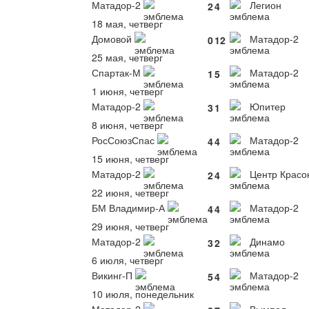
Матадор-2
Легион
2
4
18 мая, четверг
Домовой
Матадор-2
0
12
25 мая, четверг
Спартак-М
Матадор-2
1
5
1 июня, четверг
Матадор-2
Юпитер
3
1
8 июня, четверг
РосСоюзСпас
Матадор-2
4
4
15 июня, четверг
Матадор-2
Центр Красо
2
4
22 июня, четверг
БМ Владимир-А
Матадор-2
4
4
29 июня, четверг
Матадор-2
Динамо
3
2
6 июля, четверг
Викинг-П
Матадор-2
5
4
10 июля, понедельник
Матадор-2
Вымпел