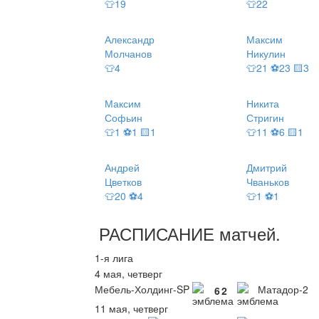
👕19
👕22
Александр
Максим
Молчанов
Никулин
👕4
👕21 ⚽23 🟨3
Максим
Никита
Софьин
Стригин
👕1 ⚽1 🟨1
👕11 ⚽6 🟨1
Андрей
Дмитрий
Цветков
Чваньков
👕20 ⚽4
👕1 ⚽1
РАСПИСАНИЕ
матчей
.
1-я лига
4 мая, четверг
Мебель-Холдинг-SP
Матадор-2
6
2
11 мая, четверг