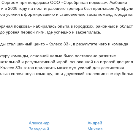
м Сергеем при поддержке ООО «Серебряная подкова». Амбиции
, и в 2008 году на пост играющего тренера был приглашен Арифул
ои усилия к формированию и становлению таких команд города ка
ряная подкова» набиралась опыта в городских, районных и облас
до уровня первой лиги, где успешно и закрепилась.
ды стал шинный центр «Колесо 33», в результате чего и команда
ктуру команды, основной целью было поставлено развитие
ательной и результативной игрой, основанной на игровой дисцип
«Колесо 33» готов приложить максимум усилий для достижения
лько сплоченную команду, но и дружеский коллектив вне футболь
Александр
Андрей
Завадский
Михеев