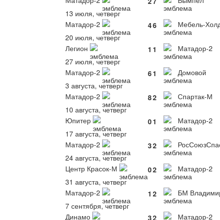
2
7
13 июля, четверг
Матадор-2
Мебель-Холд
4
6
20 июля, четверг
Легион
Матадор-2
1
1
27 июля, четверг
Матадор-2
Домовой
6
1
3 августа, четверг
Матадор-2
Спартак-М
8
2
10 августа, четверг
Юпитер
Матадор-2
0
1
17 августа, четверг
Матадор-2
РосСоюзСпа
3
2
24 августа, четверг
Центр Красок-М
Матадор-2
0
2
31 августа, четверг
Матадор-2
БМ Владими
1
2
7 сентября, четверг
Динамо
Матадор-2
3
2