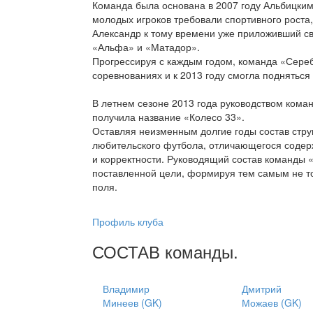
Команда была основана в 2007 году Альбицки
молодых игроков требовали спортивного роста
Александр к тому времени уже приложивший св
«Альфа» и «Матадор».
Прогрессируя с каждым годом, команда «Сереб
соревнованиях и к 2013 году смогла подняться 
В летнем сезоне 2013 года руководством коман
получила название «Колесо 33».
Оставляя неизменным долгие годы состав стру
любительского футбола, отличающегося содерж
и корректности. Руководящий состав команды 
поставленной цели, формируя тем самым не то
поля.
Профиль клуба
СОСТАВ
команды
.
Владимир
Дмитрий
Минеев (GK)
Можаев (GK)