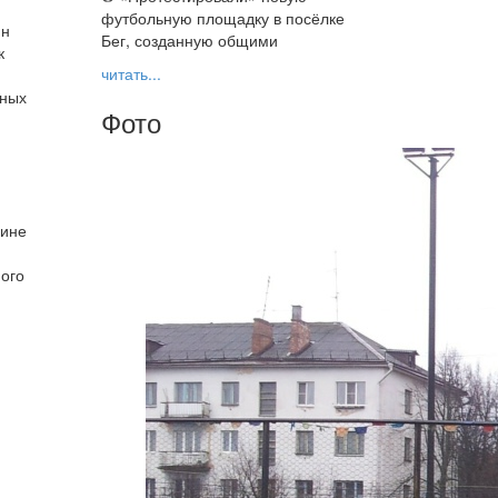
футбольную площадку в посёлке
ин
Бег, созданную общими
к
читать...
тных
Фото
лине
ного