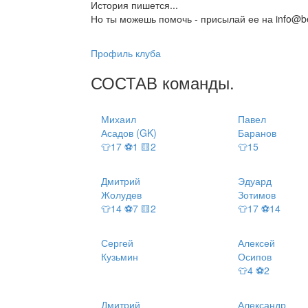
История пишется...
Но ты можешь помочь - присылай ее на info@be
Профиль клуба
СОСТАВ
команды
.
Михаил
Павел
Асадов (GK)
Баранов
👕17 ⚽1 🟨2
👕15
Дмитрий
Эдуард
Жолудев
Зотимов
👕14 ⚽7 🟨2
👕17 ⚽14
Сергей
Алексей
Кузьмин
Осипов
👕4 ⚽2
Дмитрий
Александр