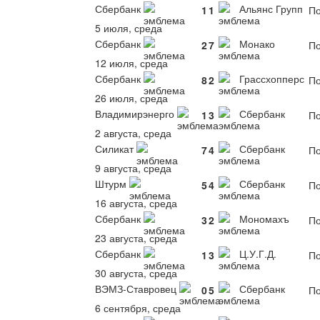
Сбербанк
Альянс Групп
1
1
По
5 июля, среда
Сбербанк
Монако
2
7
По
12 июля, среда
Сбербанк
Грассхопперс
8
2
По
26 июля, среда
Владимирэнерго
Сбербанк
1
3
По
2 августа, среда
Силикат
Сбербанк
7
4
По
9 августа, среда
Штурм
Сбербанк
5
4
По
16 августа, среда
Сбербанк
Мономахъ
3
2
По
23 августа, среда
Сбербанк
Ц.У.Г.Д.
1
3
По
30 августа, среда
ВЭМЗ-Ставровец
Сбербанк
0
5
По
6 сентября, среда