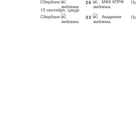
Сбербанк
МФК КПРФ
2
6
По
13 сентября, среда
Сбербанк
Академия
3
3
По