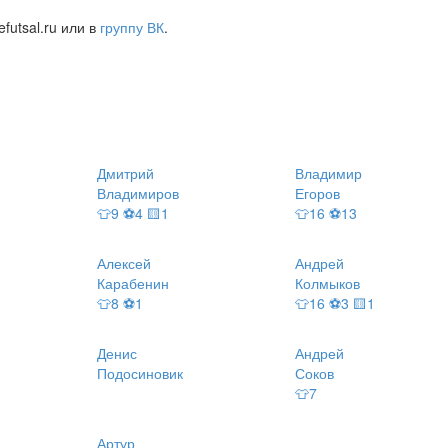
futsal.ru или в
группу ВК
.
Дмитрий
Владимир
Владимиров
Егоров
👕9 ⚽4 🟨1
👕16 ⚽13
Алексей
Андрей
Карабенин
Колмыков
👕8 ⚽1
👕16 ⚽3 🟨1
Денис
Андрей
Подосиновик
Соков
👕7
Артур