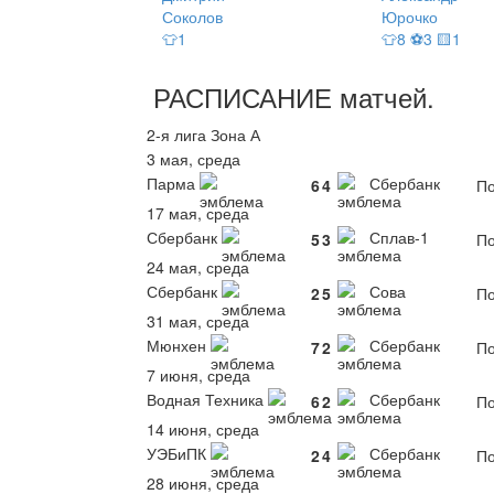
Соколов
Юрочко
👕1
👕8 ⚽3 🟨1
РАСПИСАНИЕ
матчей
.
2-я лига Зона А
3 мая, среда
Парма
Сбербанк
6
4
По
17 мая, среда
Сбербанк
Сплав-1
5
3
По
24 мая, среда
Сбербанк
Сова
2
5
По
31 мая, среда
Мюнхен
Сбербанк
7
2
По
7 июня, среда
Водная Техника
Сбербанк
6
2
По
14 июня, среда
УЭБиПК
Сбербанк
2
4
По
28 июня, среда