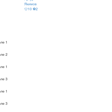
Якимов
👕10 ⚽2
ле 1
ле 2
ле 1
ле 3
ле 1
ле 3