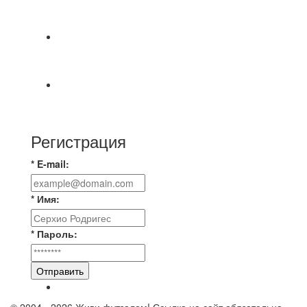
СОСТОЯТСЯ ДОИГРОВКИ 2-Х ТАЙМОВ ДВУХ
МАТЧЕЙ 2А ЛИГИ.
⚽️ВИДЕООБЗОР⚽️ 4 ЛИГА А «РСК КОМПЛЕКТ»
9️⃣ : 6️⃣ «МАЛЬОРКА»
🇷🇺 Дебют в Первенстве России по футболу
среди команд Первой лиги Дмитрий
Регистрация
* E-mail:
* Имя:
* Пароль:
Отправить
© 2004 - 2026 Живи футзалом! Ссылка на сайт обязательна.