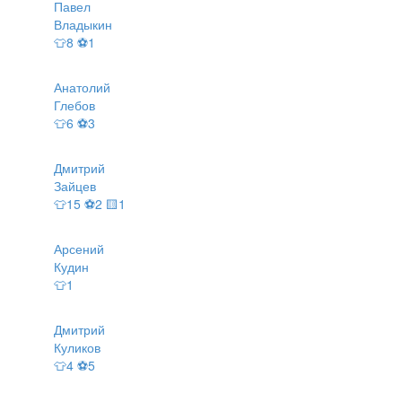
Павел
Владыкин
👕8 ⚽1
Анатолий
Глебов
👕6 ⚽3
Дмитрий
Зайцев
👕15 ⚽2 🟨1
Арсений
Кудин
👕1
Дмитрий
Куликов
👕4 ⚽5