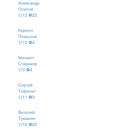
Александр
Осипов
👕12 ⚽22
Кирилл
Познухов
👕10 ⚽4
Михаил
Стариков
👕3 ⚽4
Сергей
Тофилат
👕11 ⚽3
Виталий
Туманян
👕16 ⚽20