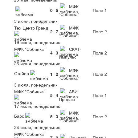
МФК
0
5
Поле 1
"Собинка"
5 июня, понедельник
Тех Центр Гранд
МФК
2
7
Поле 2
"Собинка"
19 июня, понедельник
МФК "Собинка"
СКАТ-
4
3
Поле 2
Импульс
26 июня, понедельник
МФК
Стайер
1
2
Поле 2
"Собинка"
3 июля, понедельник
МФК "Собинка"
АБИ
5
4
Поле 1
Продакт
17 июля, понедельник
МФК
Барс
5
3
Поле 2
"Собинка"
24 июля, понедельник
МФК "Собинка"
Динамит
7
2
Поле 1