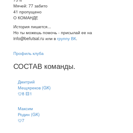
Мячей: 77 забито
41 пропущено
О КОМАНДЕ
История пишется...
Но ты можешь помочь - присылай ее на
info@befutsal.ru или в
группу ВК
.
Профиль клуба
СОСТАВ
команды
.
Дмитрий
Мещяреков (GK)
👕8 🟨1
Максим
Родин (GK)
👕7