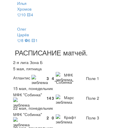
Илья
Хромов
👕10 🟨4
Олег
Царёв
👕8 ⚽6 🟨1
РАСПИСАНИЕ
матчей
.
2-я лига Зона Б
5 мая, пятница
МФК
Атлантис
3
4
Поле 1
"Собинка"
15 мая, понедельник
МФК "Собинка"
Марс
14
3
Поле 2
22 мая, понедельник
МФК "Собинка"
Крафт
2
0
Поле 3
29 мая, понедельник