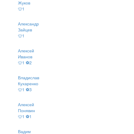
Жуков
👕1
Александр
Зайцев
👕1
Алексей
Иванов
👕1 ⚽2
Владислав
Кухаренко
👕1 ⚽3
Алексей
Понявин
👕1 ⚽1
Вадим