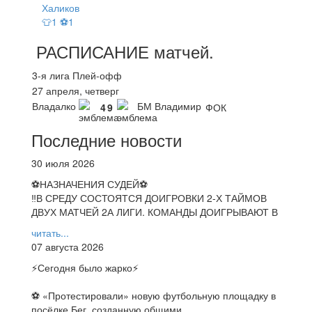
Халиков
👕1 ⚽1
РАСПИСАНИЕ
матчей
.
3-я лига Плей-офф
27 апреля, четверг
Владалко
БМ Владимир
4
9
ФОК
Последние новости
30 июля 2026
⚽НАЗНАЧЕНИЯ СУДЕЙ⚽
‼В СРЕДУ СОСТОЯТСЯ ДОИГРОВКИ 2-Х ТАЙМОВ
ДВУХ МАТЧЕЙ 2А ЛИГИ. КОМАНДЫ ДОИГРЫВАЮТ В
читать...
07 августа 2026
⚡️Сегодня было жарко⚡️
⚽ ️«Протестировали» новую футбольную площадку в
посёлке Бег, созданную общими