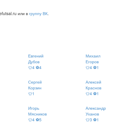
futsal.ru или в
группу ВК
.
Евгений
Михаил
Дубов
Егоров
👕4 ⚽4
👕4 ⚽1
Сергей
Алексей
Корзин
Краснов
👕1
👕4 ⚽1
Игорь
Александр
Мясников
Уханов
👕4 ⚽5
👕3 ⚽1