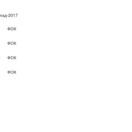
опад-2017
ФОК
ФОК
л
ФОК
ФОК