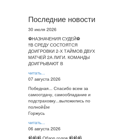
Последние новости
30 июля 2026
⚽НАЗНАЧЕНИЯ СУДЕЙ⚽
‼В СРЕДУ СОСТОЯТСЯ
ДОИГРОВКИ 2-Х ТАЙМОВ ДВУХ
МАТЧЕЙ 2А ЛИГИ. КОМАНДЫ
ДОИГРЫВАЮТ В
читать...
07 августа 2026
Победная... Спасибо всем за
самоотдачу, самообладание и
подстраховку...выложились по
полной👍✊
Горжусь
читать...
06 августа 2026
📹📹📹 Обзор голов 📹📹📹