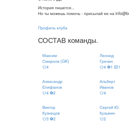
История пишется...
Но ты можешь помочь - присылай ее на info@be
Профиль клуба
СОСТАВ
команды
.
Максим
Леонид
Смирнов (GK)
Гречин
👕4
👕4 ⚽1 🟨1
Александр
Альберт
Епифанов
Иванов
👕4 ⚽2
👕4
Виктор
Сергей Ю.
Кузнецов
Кузьмин
👕3 ⚽2
👕2