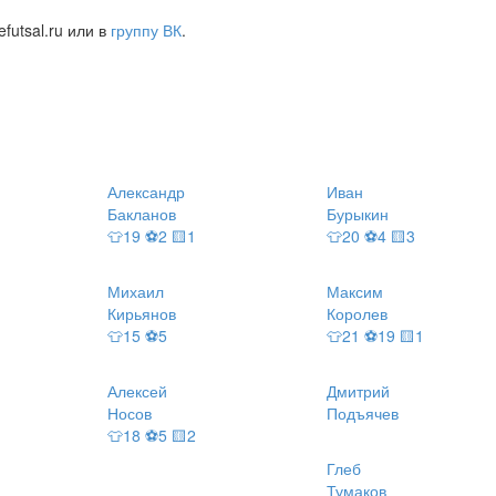
futsal.ru или в
группу ВК
.
Александр
Иван
Бакланов
Бурыкин
👕19 ⚽2 🟨1
👕20 ⚽4 🟨3
Михаил
Максим
Кирьянов
Королев
👕15 ⚽5
👕21 ⚽19 🟨1
Алексей
Дмитрий
Носов
Подъячев
👕18 ⚽5 🟨2
Глеб
Тумаков