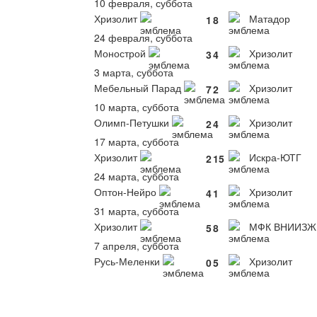
10 февраля, суббота
Хризолит
Матадор
1
8
24 февраля, суббота
Монострой
Хризолит
3
4
3 марта, суббота
Мебельный Парад
Хризолит
7
2
10 марта, суббота
Олимп-Петушки
Хризолит
2
4
17 марта, суббота
Хризолит
Искра-ЮТГ
2
15
24 марта, суббота
Оптон-Нейро
Хризолит
4
1
31 марта, суббота
Хризолит
МФК ВНИИЗЖ
5
8
7 апреля, суббота
Русь-Меленки
Хризолит
0
5