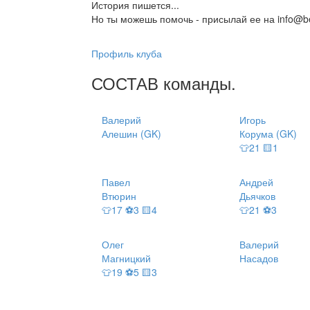
История пишется...
Но ты можешь помочь - присылай ее на info@be
Профиль клуба
СОСТАВ
команды
.
Валерий
Игорь
Алешин (GK)
Корума (GK)
👕21 🟨1
Павел
Андрей
Втюрин
Дьячков
👕17 ⚽3 🟨4
👕21 ⚽3
Олег
Валерий
Магницкий
Насадов
👕19 ⚽5 🟨3