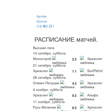
Артём
Шитов
👕6 ⚽2 🟨1
РАСПИСАНИЕ
матчей
.
Высшая лига
14 октября, суббота
Монострой
Хризолит
2
2
21 октября, суббота
Хризолит
SunPetrol
1
1
28 октября, суббота
Олимп-Петушки
Хризолит
4
3
4 ноября, суббота
Хризолит
Альфа
0
2
11 ноября, суббота
Русь-Меленки
Хризолит
6
2