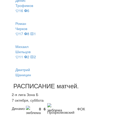
Денис
Трофимов
👕16 ⚽6
Роман
Чирков
👕17 ⚽8 🟨1
Михаил
Шильцов
👕11 ⚽2 🟨2
Дмитрий
Щаницин
РАСПИСАНИЕ
матчей
.
2-я лига Зона Б
7 октября, суббота
Динамо
0
6
ФОК
Профкомовский