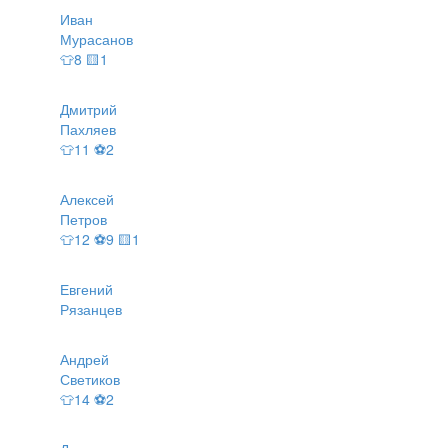
Иван
Мурасанов
👕8 🟨1
Дмитрий
Пахляев
👕11 ⚽2
Алексей
Петров
👕12 ⚽9 🟨1
Евгений
Рязанцев
Андрей
Светиков
👕14 ⚽2