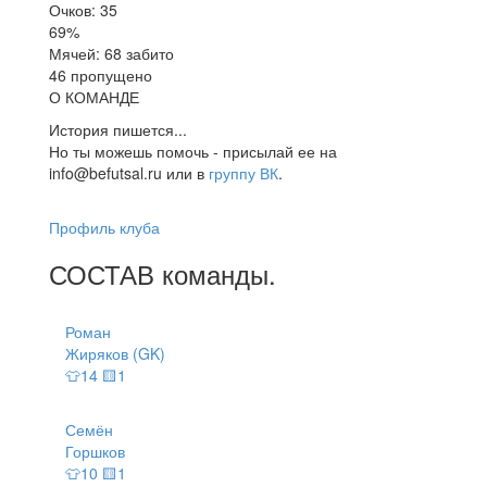
Очков: 35
69%
Мячей: 68 забито
46 пропущено
О КОМАНДЕ
История пишется...
Но ты можешь помочь - присылай ее на
info@befutsal.ru или в
группу ВК
.
Профиль клуба
СОСТАВ
команды
.
Роман
Жиряков (GK)
👕14 🟨1
Семён
Горшков
👕10 🟨1