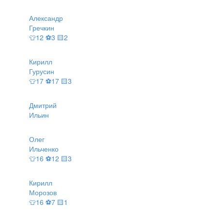
Александр
Гречкин
👕12 ⚽3 🟨2
Кирилл
Гурусин
👕17 ⚽17 🟨3
Дмитрий
Ильин
Олег
Ильченко
👕16 ⚽12 🟨3
Кирилл
Морозов
👕16 ⚽7 🟨1