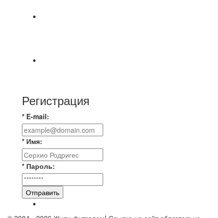
МАТЧЕЙ 2А ЛИГИ.
⚽ Первенство Владимира по футзалу. 1-я лига.
06.08.2026 г. УютСтрой - Крафт 0:2 (0:0) 📹
Обзор
Красная Гвардия сыграла в ничью с Камбэком
3:3 Равная игра , много борьбы и
Регистрация
* E-mail:
* Имя:
* Пароль:
Отправить
© 2004 - 2026 Живи футзалом! Ссылка на сайт обязательна.