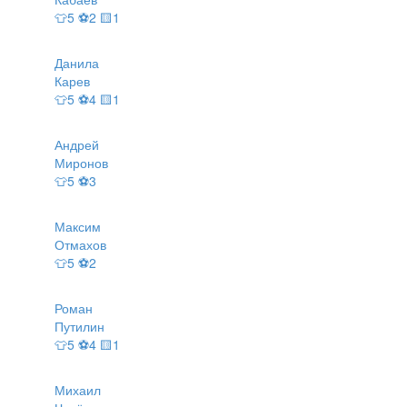
👕5 ⚽2 🟨1
Данила
Карев
👕5 ⚽4 🟨1
Андрей
Миронов
👕5 ⚽3
Максим
Отмахов
👕5 ⚽2
Роман
Путилин
👕5 ⚽4 🟨1
Михаил