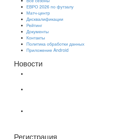
Все сезоны
ЕВРО 2026 по футзалу
Матч-центр
Дисквалификации
Рейтинг
Документы
Контакты
Политика обработки данных
Приложение Android
Новости
⚽НАЗНАЧЕНИЯ СУДЕЙ⚽
‼4 августа на поле #2 после 18.30 были
утеряны две цепочки застегнутые между собой.
⚽️ВИДЕООБЗОР⚽️ «БРУСБОКС» 6️⃣ : 0️⃣
«АКАДЕМИЯ»
Регистрация