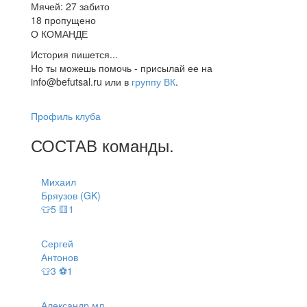
Мячей: 27 забито
18 пропущено
О КОМАНДЕ
История пишется...
Но ты можешь помочь - присылай ее на
info@befutsal.ru или в
группу ВК
.
Профиль клуба
СОСТАВ
команды
.
Михаил
Бряузов (GK)
👕5 🟨1
Сергей
Антонов
👕3 ⚽1
Александр мл.