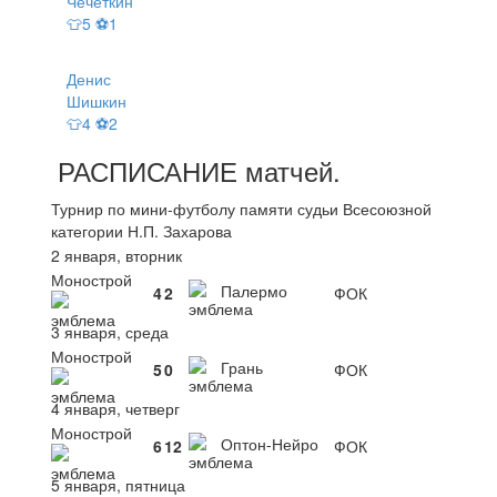
Чечёткин
👕5 ⚽1
Денис
Шишкин
👕4 ⚽2
РАСПИСАНИЕ
матчей
.
Турнир по мини-футболу памяти судьи Всесоюзной
категории Н.П. Захарова
2 января, вторник
Монострой
Палермо
4
2
ФОК
3 января, среда
Монострой
Грань
5
0
ФОК
4 января, четверг
Монострой
Оптон-Нейро
6
12
ФОК
5 января, пятница