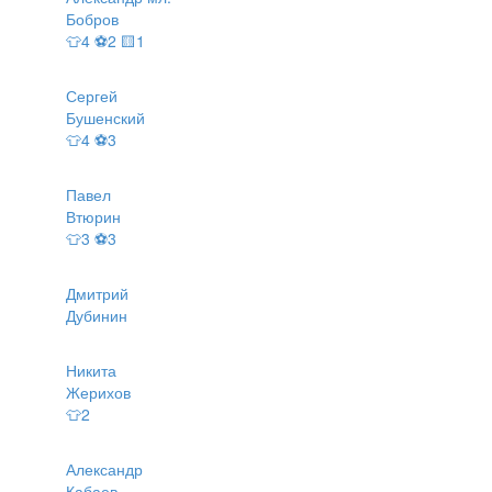
Бобров
👕4 ⚽2 🟨1
Сергей
Бушенский
👕4 ⚽3
Павел
Втюрин
👕3 ⚽3
Дмитрий
Дубинин
Никита
Жерихов
👕2
Александр
Кабаев