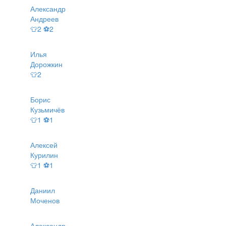
Александр
Андреев
👕2 ⚽2
Илья
Дорожкин
👕2
Борис
Кузьмичёв
👕1 ⚽1
Алексей
Курилин
👕1 ⚽1
Даниил
Моченов
Александр