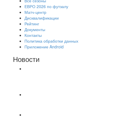
Все сезоны
ЕВРО 2026 по футзалу
Матч-центр
Дисквалификации
Рейтинг
Документы
Контакты
Политика обработки данных
Приложение Android
Новости
⚽НАЗНАЧЕНИЯ СУДЕЙ⚽ ‼В СРЕДУ
СОСТОЯТСЯ ДОИГРОВКИ 2-Х ТАЙМОВ ДВУХ
МАТЧЕЙ 2А ЛИГИ.
📅 Анонс матчей на четверг, 6 августа 2026 г. 🎡
Центральный парк культуры и отдыха
⚽ Первенство Владимира по футзалу. 2-я лига.
Зона Б. 03.08.2026 г. КАС - МГ-ПКБ Энерго 1:6