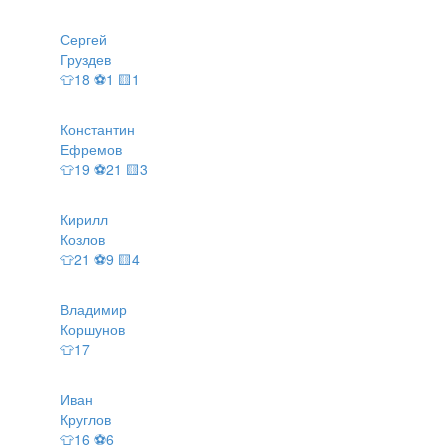
Сергей
Груздев
👕18 ⚽1 🟨1
Константин
Ефремов
👕19 ⚽21 🟨3
Кирилл
Козлов
👕21 ⚽9 🟨4
Владимир
Коршунов
👕17
Иван
Круглов
👕16 ⚽6