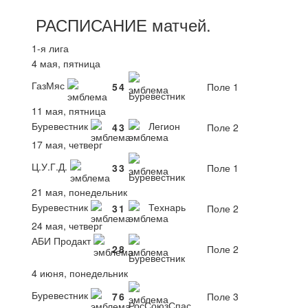
РАСПИСАНИЕ
матчей
.
1-я лига
4 мая, пятница
ГазМяс
5
4
Поле 1
Буревестник
11 мая, пятница
Буревестник
Легион
4
3
Поле 2
17 мая, четверг
Ц.У.Г.Д.
3
3
Поле 1
Буревестник
21 мая, понедельник
Буревестник
Технарь
3
1
Поле 2
24 мая, четверг
АБИ Продакт
2
8
Поле 2
Буревестник
4 июня, понедельник
Буревестник
7
6
Поле 3
РосСоюзСпас