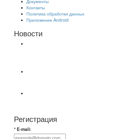
Документы
Контакты
Политика обработки данных
Приложение Android
Новости
⚽НАЗНАЧЕНИЯ СУДЕЙ⚽ ‼В СРЕДУ
СОСТОЯТСЯ ДОИГРОВКИ 2-Х ТАЙМОВ ДВУХ
МАТЧЕЙ 2А ЛИГИ.
Победная... Спасибо всем за самоотдачу,
самообладание и подстраховку...выложились
📹📹📹 Обзор голов 📹📹📹 Лига 4. Зона "Б". 12
тур. Лето 2026. МФК "Восход" - Ирбис 6:2
Регистрация
* E-mail: