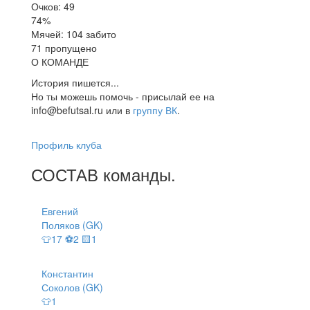
Очков: 49
74%
Мячей: 104 забито
71 пропущено
О КОМАНДЕ
История пишется...
Но ты можешь помочь - присылай ее на
info@befutsal.ru или в
группу ВК
.
Профиль клуба
СОСТАВ
команды
.
Евгений
Поляков (GK)
👕17 ⚽2 🟨1
Константин
Соколов (GK)
👕1