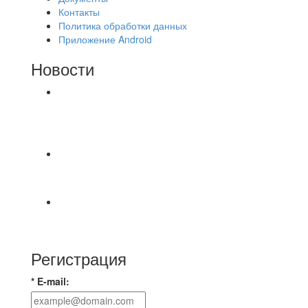
Контакты
Политика обработки данных
Приложение Android
Новости
⚽НАЗНАЧЕНИЯ СУДЕЙ⚽ ‼В СРЕДУ
СОСТОЯТСЯ ДОИГРОВКИ 2-Х ТАЙМОВ ДВУХ
МАТЧЕЙ 2А ЛИГИ.
Победная... Спасибо всем за самоотдачу,
самообладание и подстраховку...выложились
📹📹📹 Обзор голов 📹📹📹 Лига 4. Зона "Б". 12
тур. Лето 2026. МФК "Восход" - Ирбис 6:2
Регистрация
* E-mail: