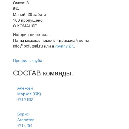
Очков: 3
6%
Мячей: 29 забито
108 пропущено
О КОМАНДЕ
История пишется...
Но ты можешь помочь - присылай ее на
info@befutsal.ru или в
группу ВК
.
Профиль клуба
СОСТАВ
команды
.
Алексей
Марков (GK)
👕12 🟨2
Борис
Агапитов
👕14 ⚽1