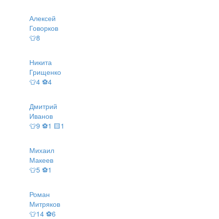
Алексей
Говорков
👕8
Никита
Грищенко
👕4 ⚽4
Дмитрий
Иванов
👕9 ⚽1 🟨1
Михаил
Макеев
👕5 ⚽1
Роман
Митряков
👕14 ⚽6