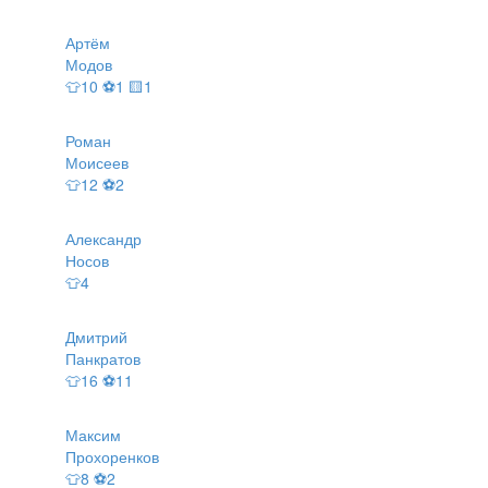
Артём
Модов
👕10 ⚽1 🟨1
Роман
Моисеев
👕12 ⚽2
Александр
Носов
👕4
Дмитрий
Панкратов
👕16 ⚽11
Максим
Прохоренков
👕8 ⚽2