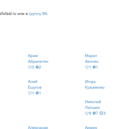
futsal.ru или в
группу ВК
.
Арам
Марат
Айрапетян
Акопян
👕3 ⚽2
👕1 ⚽1
Алий
Игорь
Ешугов
Кузьменко
👕1 ⚽1
Николай
Лапшин
👕9 ⚽7 🟨3
Александр
Армен