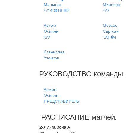
Малыгин
Миносян
👕14 ⚽16 🟨2
👕2
Артём
Мовсес
Осипян
Саргсян
👕7
👕9 ⚽4
Станислав
Утенков
РУКОВОДСТВО
команды
.
Армен
Осипян -
ПРЕДСТАВИТЕЛЬ
РАСПИСАНИЕ
матчей
.
2-я лига Зона А