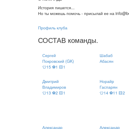
История пишется...
Но ты можешь помочь - присылай ее на info@be
Профиль клуба
СОСТАВ
команды
.
Сергей
Шабаб
Покровский (GK)
Абасян
👕15 ⚽1 🟨1
Дмитрий
Норайр
Владимиров
Гаспарян
👕13 ⚽2 🟨1
👕14 ⚽11 🟨2
Александр
Александр