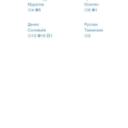
Муратов
Осипян
👕4 ⚽5
👕8 ⚽1
Денис
Руслан
Соловьёв
Таманаев
👕13 ⚽16 🟨1
👕2