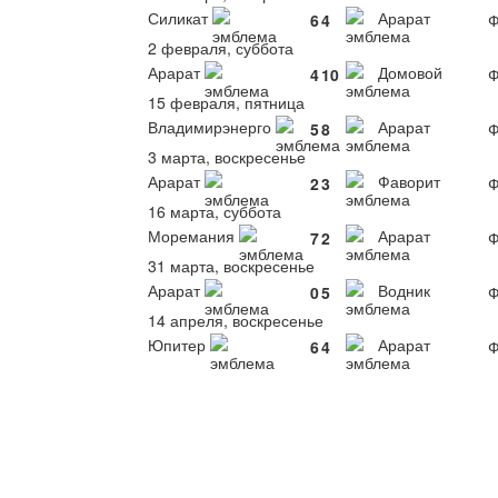
Силикат
Арарат
6
4
Ф
2 февраля, суббота
Арарат
Домовой
4
10
Ф
15 февраля, пятница
Владимирэнерго
Арарат
5
8
Ф
3 марта, воскресенье
Арарат
Фаворит
2
3
Ф
16 марта, суббота
Моремания
Арарат
7
2
Ф
31 марта, воскресенье
Арарат
Водник
0
5
Ф
14 апреля, воскресенье
Юпитер
Арарат
6
4
Ф