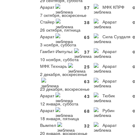
29 сентября, суббота
Арарат
МФК КПРФ
5
7
Ф
7 октября, воскресенье
Стайер
Арарат
3
8
Ф
26 октября, пятница
Арарат
Сила Суздаля
6
5
Ф
3 ноября, суббота
Гамбит-Импульс
Арарат
3
7
Ф
10 ноября, суббота
МФК Технарь
Арарат
2
5
Ф
2 декабря, воскресенье
Арарат
6
3
Ф
23 декабря, воскресенье
Арарат
Тюбик
4
3
Ф
12 января, суббота
Арарат
Рубин
6
8
Ф
18 января, пятница
Вымпел
Арарат
3
2
Ф
20 января, воскресенье