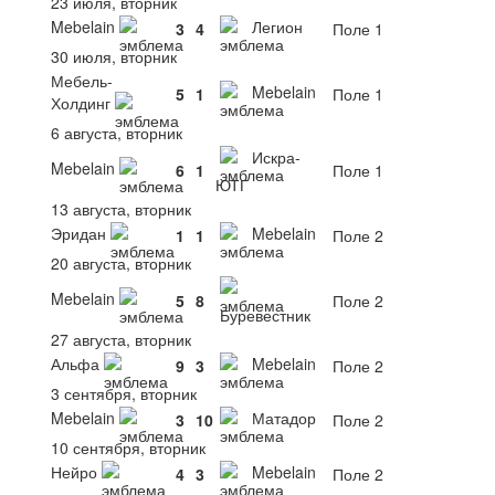
23 июля, вторник
Mebelain
Легион
3
4
Поле 1
30 июля, вторник
Мебель-
Mebelain
5
1
Поле 1
Холдинг
6 августа, вторник
Искра-
Mebelain
6
1
Поле 1
ЮТГ
13 августа, вторник
Эридан
Mebelain
1
1
Поле 2
20 августа, вторник
Mebelain
5
8
Поле 2
Буревестник
27 августа, вторник
Альфа
Mebelain
9
3
Поле 2
3 сентября, вторник
Mebelain
Матадор
3
10
Поле 2
10 сентября, вторник
Нейро
Mebelain
4
3
Поле 2