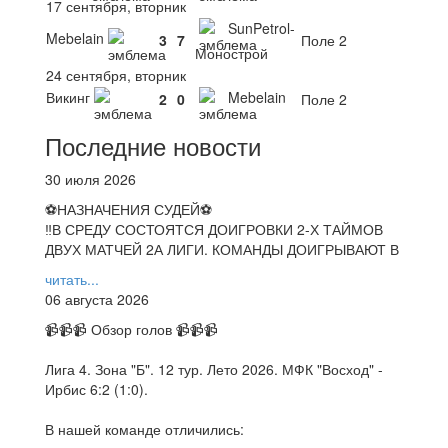
17 сентября, вторник
SunPetrol-
Mebelain
3
7
Поле 2
Монострой
24 сентября, вторник
Викинг
Mebelain
2
0
Поле 2
Последние новости
30 июля 2026
⚽НАЗНАЧЕНИЯ СУДЕЙ⚽
‼В СРЕДУ СОСТОЯТСЯ ДОИГРОВКИ 2-Х ТАЙМОВ
ДВУХ МАТЧЕЙ 2А ЛИГИ. КОМАНДЫ ДОИГРЫВАЮТ В
читать...
06 августа 2026
📹📹📹 Обзор голов 📹📹📹
Лига 4. Зона "Б". 12 тур. Лето 2026. МФК "Восход" -
Ирбис 6:2 (1:0).
В нашей команде отличились: