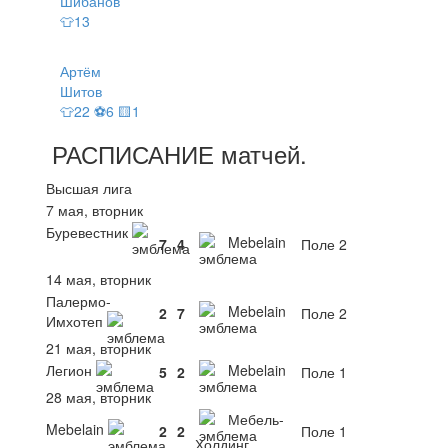
Шибанов
👕13
Артём
Шитов
👕22 ⚽6 🟨1
РАСПИСАНИЕ
матчей
.
Высшая лига
7 мая, вторник
Буревестник
Mebelain
7
4
Поле 2
14 мая, вторник
Палермо-
Mebelain
2
7
Поле 2
Имхотеп
21 мая, вторник
Легион
Mebelain
5
2
Поле 1
28 мая, вторник
Мебель-
Mebelain
2
2
Поле 1
Холдинг