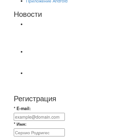
Приложение Android
Новости
⚽НАЗНАЧЕНИЯ СУДЕЙ⚽ ‼В СРЕДУ
СОСТОЯТСЯ ДОИГРОВКИ 2-Х ТАЙМОВ ДВУХ
МАТЧЕЙ 2А ЛИГИ.
📹📹📹 Обзор голов 📹📹📹 Лига 4. Зона "Б". 12
тур. Лето 2026. МФК "Восход" - Ирбис 6:2
⚽️ВИДЕООБЗОР⚽️ «БРУСБОКС» 4️⃣ : 1️⃣
«ТЕХЦЕНТР ГРАНД»
Регистрация
* E-mail:
* Имя: