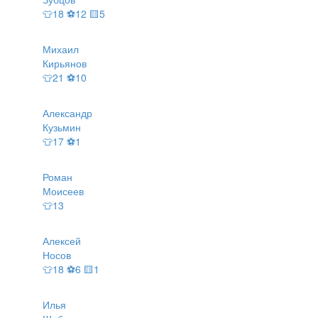
👕18 ⚽12 🟨5
Михаил
Кирьянов
👕21 ⚽10
Александр
Кузьмин
👕17 ⚽1
Роман
Моисеев
👕13
Алексей
Носов
👕18 ⚽6 🟨1
Илья