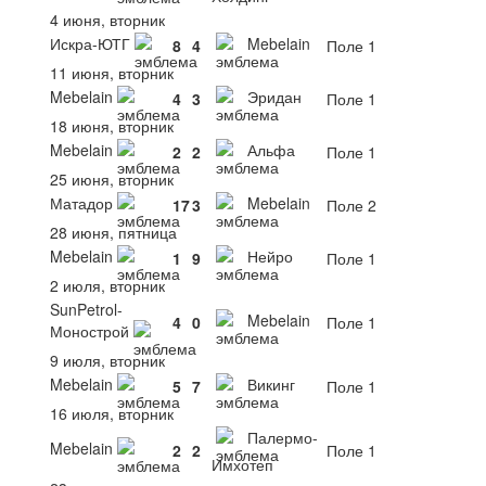
4 июня, вторник
Искра-ЮТГ
Mebelain
8
4
Поле 1
11 июня, вторник
Mebelain
Эридан
4
3
Поле 1
18 июня, вторник
Mebelain
Альфа
2
2
Поле 1
25 июня, вторник
Матадор
Mebelain
17
3
Поле 2
28 июня, пятница
Mebelain
Нейро
1
9
Поле 1
2 июля, вторник
SunPetrol-
Mebelain
4
0
Поле 1
Монострой
9 июля, вторник
Mebelain
Викинг
5
7
Поле 1
16 июля, вторник
Палермо-
Mebelain
2
2
Поле 1
Имхотеп