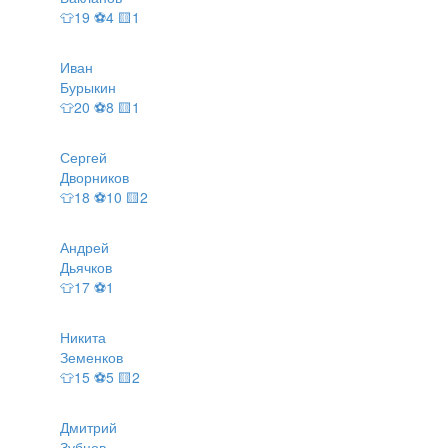
👕19 ⚽4 🟨1
Иван
Бурыкин
👕20 ⚽8 🟨1
Сергей
Дворников
👕18 ⚽10 🟨2
Андрей
Дьячков
👕17 ⚽1
Никита
Земенков
👕15 ⚽5 🟨2
Дмитрий
Зубцов