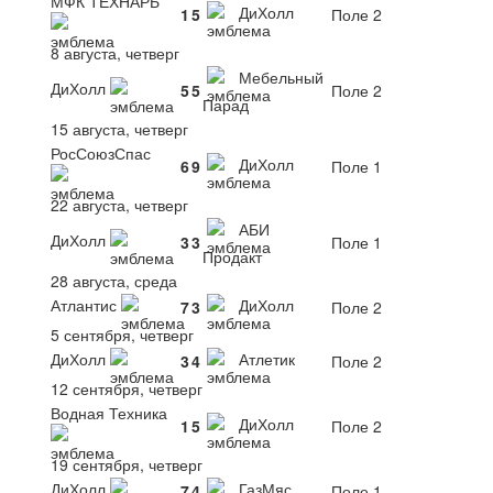
МФК ТЕХНАРЬ
ДиХолл
1
5
Поле 2
8 августа, четверг
Мебельный
ДиХолл
5
5
Поле 2
Парад
15 августа, четверг
РосСоюзСпас
ДиХолл
6
9
Поле 1
22 августа, четверг
АБИ
ДиХолл
3
3
Поле 1
Продакт
28 августа, среда
Атлантис
ДиХолл
7
3
Поле 2
5 сентября, четверг
ДиХолл
Атлетик
3
4
Поле 2
12 сентября, четверг
Водная Техника
ДиХолл
1
5
Поле 2
19 сентября, четверг
ДиХолл
ГазМяс
7
4
Поле 1