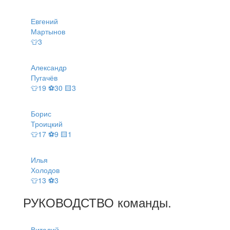
Евгений
Мартынов
👕3
Александр
Пугачёв
👕19 ⚽30 🟨3
Борис
Троицкий
👕17 ⚽9 🟨1
Илья
Холодов
👕13 ⚽3
РУКОВОДСТВО
команды
.
Виталий