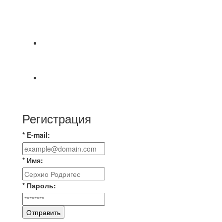
⚽НАЗНАЧЕНИЯ СУДЕЙ⚽ ‼В СРЕДУ
СОСТОЯТСЯ ДОИГРОВКИ 2-Х ТАЙМОВ ДВУХ
МАТЧЕЙ 2А ЛИГИ.
📅 Анонс матчей на пятницу, 7 августа 2026 г.
🎡 Центральный парк культуры и отдыха
Всем доброго времени суток ✌ Лакинский
Комсомолец ищет команду для спарринга по
Регистрация
* E-mail:
* Имя:
* Пароль:
Отправить