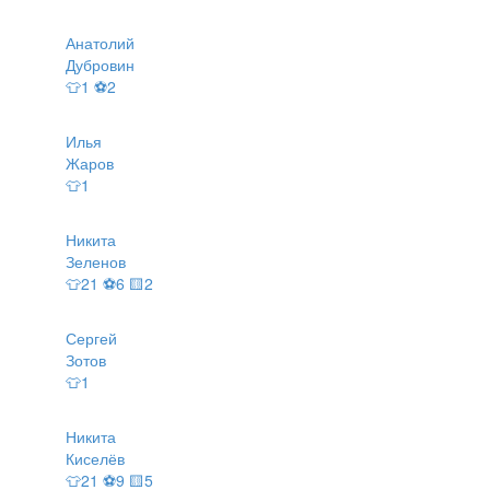
Анатолий
Дубровин
👕1 ⚽2
Илья
Жаров
👕1
Никита
Зеленов
👕21 ⚽6 🟨2
Сергей
Зотов
👕1
Никита
Киселёв
👕21 ⚽9 🟨5