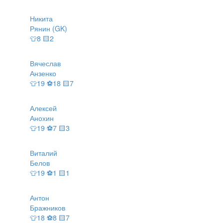
Никита
Рянин (GK)
👕8 🟨2
Вячеслав
Анзенко
👕19 ⚽18 🟨7
Алексей
Анохин
👕19 ⚽7 🟨3
Виталий
Белов
👕19 ⚽1 🟨1
Антон
Бражников
👕18 ⚽8 🟨7