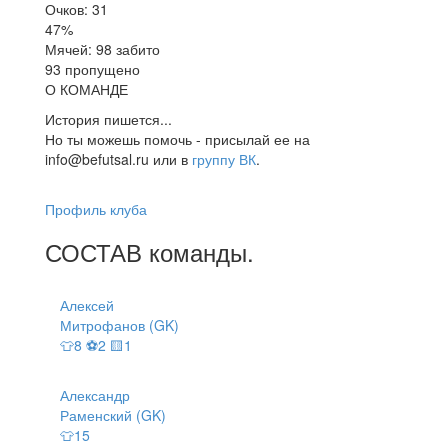
Очков: 31
47%
Мячей: 98 забито
93 пропущено
О КОМАНДЕ
История пишется...
Но ты можешь помочь - присылай ее на
info@befutsal.ru или в
группу ВК
.
Профиль клуба
СОСТАВ
команды
.
Алексей
Митрофанов (GK)
👕8 ⚽2 🟨1
Александр
Раменский (GK)
👕15