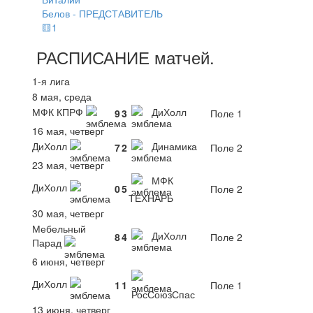
Белов - ПРЕДСТАВИТЕЛЬ
🟨1
РАСПИСАНИЕ
матчей
.
1-я лига
8 мая, среда
МФК КПРФ
ДиХолл
9
3
Поле 1
16 мая, четверг
ДиХолл
Динамика
7
2
Поле 2
23 мая, четверг
МФК
ДиХолл
0
5
Поле 2
ТЕХНАРЬ
30 мая, четверг
Мебельный
ДиХолл
8
4
Поле 2
Парад
6 июня, четверг
ДиХолл
1
1
Поле 1
РосСоюзСпас
13 июня, четверг