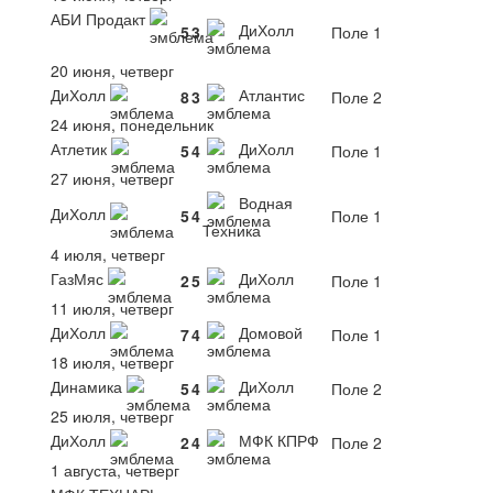
АБИ Продакт
ДиХолл
5
3
Поле 1
20 июня, четверг
ДиХолл
Атлантис
8
3
Поле 2
24 июня, понедельник
Атлетик
ДиХолл
5
4
Поле 1
27 июня, четверг
Водная
ДиХолл
5
4
Поле 1
Техника
4 июля, четверг
ГазМяс
ДиХолл
2
5
Поле 1
11 июля, четверг
ДиХолл
Домовой
7
4
Поле 1
18 июля, четверг
Динамика
ДиХолл
5
4
Поле 2
25 июля, четверг
ДиХолл
МФК КПРФ
2
4
Поле 2
1 августа, четверг