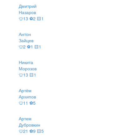
Дмитрий
Назаров
👕13 ⚽2 🟨1
Антон
Зайцев
👕2 ⚽1 🟨1
Никита
Морозов
👕13 🟨1
Артём
Архипов
👕11 ⚽5
Артем
Дубровкин
👕21 ⚽9 🟨5