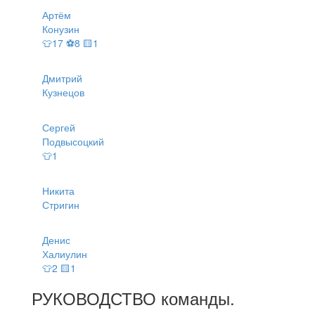
Артём
Конузин
👕17 ⚽8 🟨1
Дмитрий
Кузнецов
Сергей
Подвысоцкий
👕1
Никита
Стригин
Денис
Халиулин
👕2 🟨1
РУКОВОДСТВО
команды
.