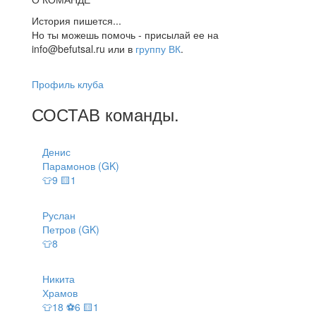
История пишется...
Но ты можешь помочь - присылай ее на
info@befutsal.ru или в
группу ВК
.
Профиль клуба
СОСТАВ
команды
.
Денис
Парамонов (GK)
👕9 🟨1
Руслан
Петров (GK)
👕8
Никита
Храмов
👕18 ⚽6 🟨1