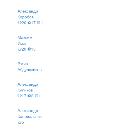
Александр
Коробов
👕20 ⚽17 🟨1
Максим
Ухов
👕20 ⚽13
Эмин
Абдулазизов
Александр
Куликов
👕17 ⚽2 🟨1
Александр
Коновальчик
👕5