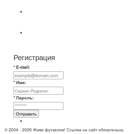
МАТЧЕЙ 2А ЛИГИ.
📅 Анонс матчей на пятницу, 7 августа 2026 г.
🎡 Центральный парк культуры и отдыха
Всем доброго времени суток ✌ Лакинский
Комсомолец ищет команду для спарринга по
Регистрация
* E-mail:
* Имя:
* Пароль:
Отправить
© 2004 - 2026 Живи футзалом! Ссылка на сайт обязательна.