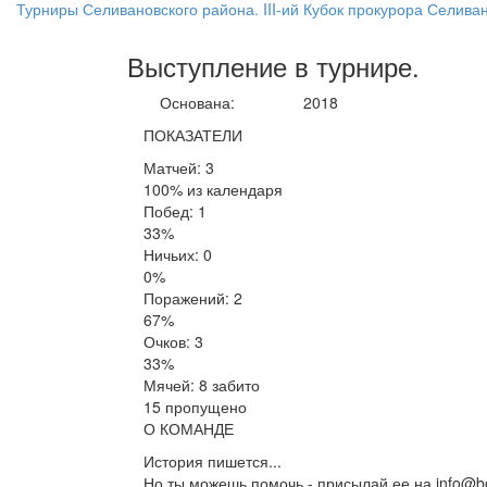
Турниры Селивановского района. III-ий Кубок прокурора Селива
Выступление
в турнире
.
Основана:
2018
ПОКАЗАТЕЛИ
Матчей: 3
100% из календаря
Побед: 1
33%
Ничьих: 0
0%
Поражений: 2
67%
Очков: 3
33%
Мячей: 8 забито
15 пропущено
О КОМАНДЕ
История пишется...
Но ты можешь помочь - присылай ее на info@be