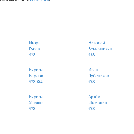
Игорь
Николай
Гусев
Земляникин
👕3
👕3
Кирилл
Иван
Карлов
Лубеников
👕3 ⚽4
👕3
Кирилл
Артём
Ушаков
Шаманин
👕3
👕3