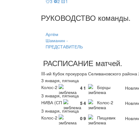
👕3 ⚽2 🟨1
РУКОВОДСТВО
команды
.
Артём
Шаманин -
ПРЕДСТАВИТЕЛЬ
РАСПИСАНИЕ
матчей
.
III-ий Кубок прокурора Селивановского района
3 января, пятница
Колос-2
Борцы
4
1
Новля
3 января, пятница
НИВА (СП
Колос-2
5
4
Новля
3 января, пятница
Колос-2
Пищевик
0
9
Новля