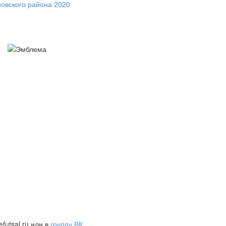
новского района 2020
futsal.ru или в
группу ВК
.