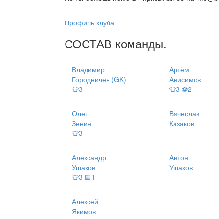
Профиль клуба
СОСТАВ
команды
.
Владимир
Артём
Городничев (GK)
Анисимов
👕3
👕3 ⚽2
Олег
Вячеслав
Зенин
Казаков
👕3
Александр
Антон
Ушаков
Ушаков
👕3 🟨1
Алексей
Якимов