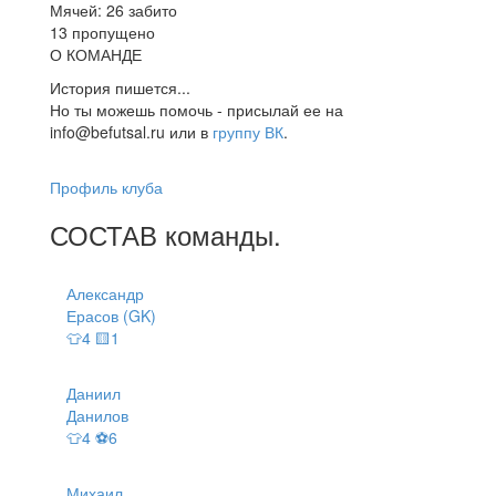
Мячей: 26 забито
13 пропущено
О КОМАНДЕ
История пишется...
Но ты можешь помочь - присылай ее на
info@befutsal.ru или в
группу ВК
.
Профиль клуба
СОСТАВ
команды
.
Александр
Ерасов (GK)
👕4 🟨1
Даниил
Данилов
👕4 ⚽6
Михаил