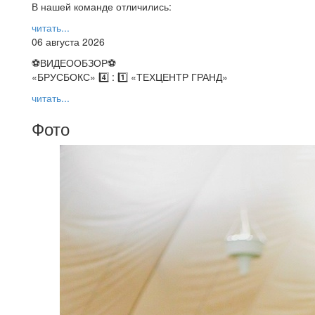
В нашей команде отличились:
читать...
06 августа 2026
⚽️ВИДЕООБЗОР⚽️
«БРУСБОКС» 4️⃣ : 1️⃣ «ТЕХЦЕНТР ГРАНД»
читать...
Фото