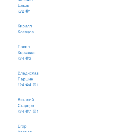
Ежков
👕2 ⚽1
Кирилл
Клевцов
Павел
Корсаков
👕4 ⚽2
Владислав
Паршин
👕4 ⚽4 🟨1
Виталий
Старцев
👕4 ⚽7 🟨1
Егор
Хренов