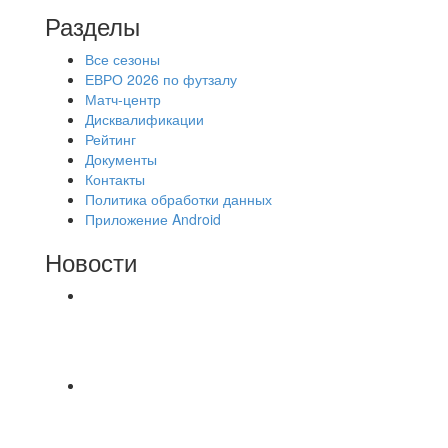
Разделы
Все сезоны
ЕВРО 2026 по футзалу
Матч-центр
Дисквалификации
Рейтинг
Документы
Контакты
Политика обработки данных
Приложение Android
Новости
⚽НАЗНАЧЕНИЯ СУДЕЙ⚽ ‼В СРЕДУ
СОСТОЯТСЯ ДОИГРОВКИ 2-Х ТАЙМОВ ДВУХ
МАТЧЕЙ 2А ЛИГИ.
📹📹📹 Обзор голов 📹📹📹 Лига 4. Зона "Б". 12
тур. Лето 2026. МФК "Восход" - Ирбис 6:2