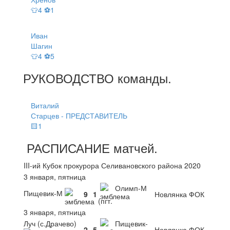
👕4 ⚽1
Иван
Шагин
👕4 ⚽5
РУКОВОДСТВО
команды
.
Виталий
Старцев - ПРЕДСТАВИТЕЛЬ
🟨1
РАСПИСАНИЕ
матчей
.
III-ий Кубок прокурора Селивановского района 2020
3 января, пятница
Олимп-М
Пищевик-М
9
1
Новлянка ФОК
(пгт.
3 января, пятница
Луч (с.Драчево)
Пищевик-
2
5
Новлянка ФОК