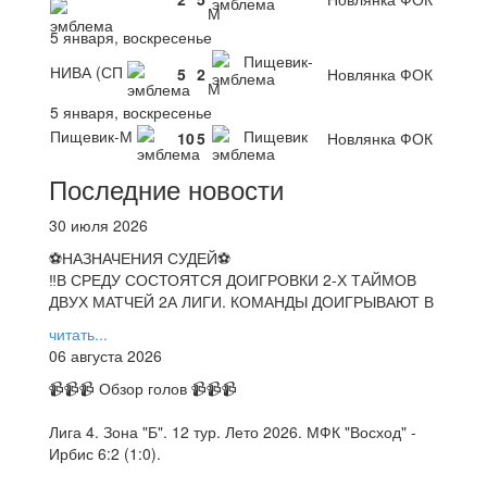
М
5 января, воскресенье
Пищевик-
НИВА (СП
5
2
Новлянка ФОК
М
5 января, воскресенье
Пищевик-М
Пищевик
10
5
Новлянка ФОК
Последние новости
30 июля 2026
⚽НАЗНАЧЕНИЯ СУДЕЙ⚽
‼В СРЕДУ СОСТОЯТСЯ ДОИГРОВКИ 2-Х ТАЙМОВ
ДВУХ МАТЧЕЙ 2А ЛИГИ. КОМАНДЫ ДОИГРЫВАЮТ В
читать...
06 августа 2026
📹📹📹 Обзор голов 📹📹📹
Лига 4. Зона "Б". 12 тур. Лето 2026. МФК "Восход" -
Ирбис 6:2 (1:0).