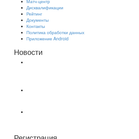
Матч-центр
Дисквалификации
Рейтинг
Документы
Контакты
Политика обработки данных
Приложение Android
Новости
⚽НАЗНАЧЕНИЯ СУДЕЙ⚽ ‼В СРЕДУ
СОСТОЯТСЯ ДОИГРОВКИ 2-Х ТАЙМОВ ДВУХ
МАТЧЕЙ 2А ЛИГИ.
Красная Гвардия сыграла в ничью с Камбэком
3:3 Равная игра , много борьбы и
⚽️ВИДЕООБЗОР⚽️ 4 ЛИГА А «РСК КОМПЛЕКТ»
9️⃣ : 6️⃣ «МАЛЬОРКА»
Регистрация