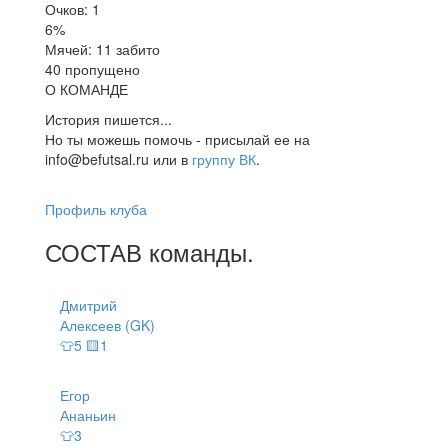
Очков: 1
6%
Мячей: 11 забито
40 пропущено
О КОМАНДЕ
История пишется...
Но ты можешь помочь - присылай ее на
info@befutsal.ru или в
группу ВК
.
Профиль клуба
СОСТАВ
команды
.
Дмитрий
Алексеев (GK)
👕5 🟨1
Егор
Ананьин
👕3