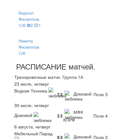
Кирилл
Филиппов
👕6 ⚽2 🟨1
Никита
Филиппов
👕6
РАСПИСАНИЕ
матчей
.
Тренировочные матчи. Группа 1А
23 июля, четверг
Водная Техника
Домовой
7
2
Поле 3
30 июля, четверг
МФК
Домовой
3
3
Поле 4
КПРФ
6 августа, четверг
Мебельный Парад
Домовой
9
3
Поле 3