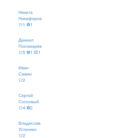
Никита
Никифоров
👕1 ⚽1
Даниил
Пономарёв
👕5 ⚽1 🟨1
Иван
Сажин
👕2
Сергей
Сосновый
👕4 ⚽2
Владислав
Устинкин
👕2