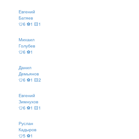
Евгений
Батяев
👕6 ⚽1 🟨1
Михаил
Голубев
👕6 ⚽1
Данил
Демьянов
👕6 ⚽1 🟨2
Евгений
Зимнухов
👕6 ⚽1 🟨1
Руслан
Кадыров
👕5 ⚽1