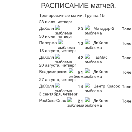
РАСПИСАНИЕ
матчей
.
Тренировочные матчи. Группа 1Б
23 июля, четверг
ДиХолл
Матадор-2
2
3
Поле
30 июля, четверг
Палермо
ДиХолл
1
3
Поле
13 августа, четверг
ДиХолл
ГазМяс
4
2
Поле
20 августа, четверг
Владимирская
ДиХолл
6
1
Поле
27 августа, четверг
ДиХолл
Центр Красок
1
4
Поле
3 сентября, четверг
РосСоюзСпас
ДиХолл
2
1
Поле