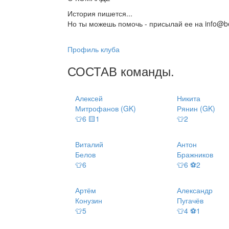
История пишется...
Но ты можешь помочь - присылай ее на info@be
Профиль клуба
СОСТАВ
команды
.
Алексей
Никита
Митрофанов (GK)
Рянин (GK)
👕6 🟨1
👕2
Виталий
Антон
Белов
Бражников
👕6
👕6 ⚽2
Артём
Александр
Конузин
Пугачёв
👕5
👕4 ⚽1