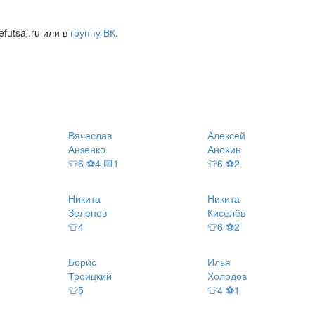
futsal.ru или в
группу ВК
.
Вячеслав
Алексей
Анзенко
Анохин
👕6 ⚽4 🟨1
👕6 ⚽2
Никита
Никита
Зеленов
Киселёв
👕4
👕6 ⚽2
Борис
Илья
Троицкий
Холодов
👕5
👕4 ⚽1