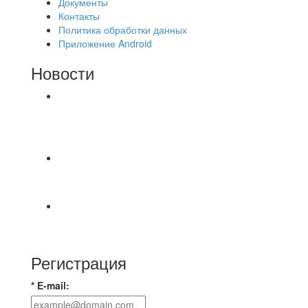
Документы
Контакты
Политика обработки данных
Приложение Android
Новости
⚽НАЗНАЧЕНИЯ СУДЕЙ⚽ ‼В СРЕДУ
СОСТОЯТСЯ ДОИГРОВКИ 2-Х ТАЙМОВ ДВУХ
МАТЧЕЙ 2А ЛИГИ.
⚡️Сегодня было жарко⚡️ ⚽ ️«Протестировали»
новую футбольную площадку в
📅 Анонс матчей на пятницу, 7 августа 2026 г.
🎡 Центральный парк культуры и отдыха
Регистрация
* E-mail: