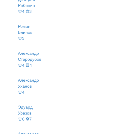
Рябинин
👕4 ⚽3
Роман
Блинов
👕3
Александр
Стародубов
👕4 🟨1
Александр
Уханов
👕4
Эдуард
Уразов
👕6 ⚽7
Александр