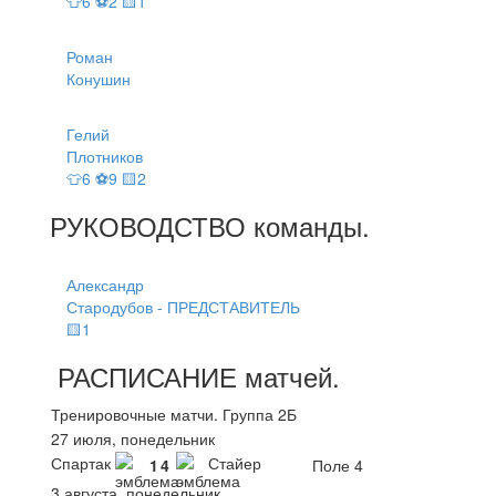
👕6 ⚽2 🟨1
Роман
Конушин
Гелий
Плотников
👕6 ⚽9 🟨2
РУКОВОДСТВО
команды
.
Александр
Стародубов - ПРЕДСТАВИТЕЛЬ
🟨1
РАСПИСАНИЕ
матчей
.
Тренировочные матчи. Группа 2Б
27 июля, понедельник
Спартак
Стайер
1
4
Поле 4
3 августа, понедельник