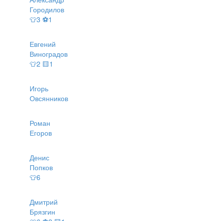
Городилов
👕3 ⚽1
Евгений
Виноградов
👕2 🟨1
Игорь
Овсянников
Роман
Егоров
Денис
Попков
👕6
Дмитрий
Брязгин