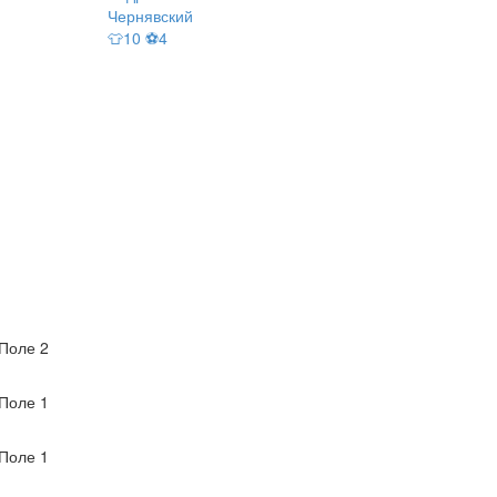
Чернявский
👕10 ⚽4
Поле 2
Поле 1
Поле 1