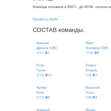
Команда основана в 2007г., до 2018г. носила н
Профиль клуба
СОСТАВ
команды
.
Максим
Иван
Дронов (GK)
Комаров (GK)
👕11 ⚽1
👕12 ⚽9
Егор
Павел
Гусев
Егоров
👕12 ⚽10
👕4 ⚽1
Артём
Василий
Кооп
Кооп
👕13 ⚽9
👕8 ⚽3
Алексей
Игорь