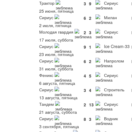
Трактор
Сириус
3
9
25 июня, пятница
Сириус
Милан
6
2
2 июля, пятница
Молодая гвардия
Сириус
2
3
17 июля, суббота
Сириус
Ice Cream-33
9
1
23 июля, пятница
Сириус
Напролом
6
2
31 июля, суббота
Феникс
Сириус
4
5
6 августа, пятница
Сириус
Строитель
3
4
13 августа, пятница
Тандем
Сириус
2
13
21 августа, суббота
Сириус
Водник
8
3
3 сентября, пятница