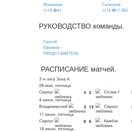
Малышев
Саленков
👕15 ⚽41
👕14 ⚽17 🟨2
РУКОВОДСТВО
команды
.
Сергей
Ефимов -
ПРЕДСТАВИТЕЛЬ
РАСПИСАНИЕ
матчей
.
3-я лига Зона А
28 мая, пятница
Сириус
Сплав-1
4
2
4 июня, пятница
Владимирский
Сириус
3
13
11 июня, пятница
Сириус
Камбэк
8
6
18 июня, пятница