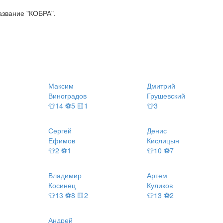
азвание "КОБРА".
Максим
Дмитрий
Виноградов
Грушевский
👕14 ⚽5 🟨1
👕3
Сергей
Денис
Ефимов
Кислицын
👕2 ⚽1
👕10 ⚽7
Владимир
Артем
Косинец
Куликов
👕13 ⚽8 🟨2
👕13 ⚽2
Андрей