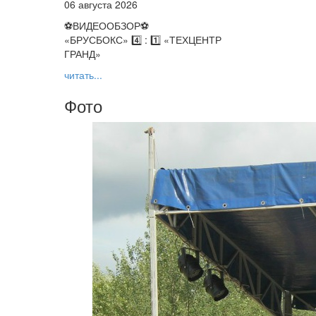
06 августа 2026
⚽️ВИДЕООБЗОР⚽️
«БРУСБОКС» 4️⃣ : 1️⃣ «ТЕХЦЕНТР
ГРАНД»
читать...
Фото