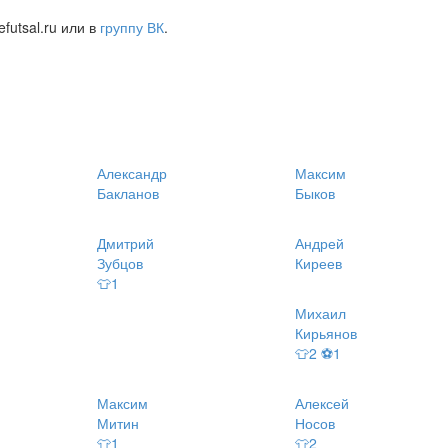
futsal.ru или в
группу ВК
.
Александр
Максим
Бакланов
Быков
Дмитрий
Андрей
Зубцов
Киреев
👕1
Михаил
Кирьянов
👕2 ⚽1
Максим
Алексей
Митин
Носов
👕1
👕2