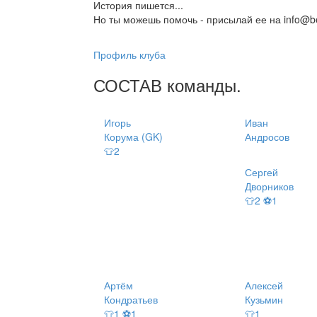
История пишется...
Но ты можешь помочь - присылай ее на info@be
Профиль клуба
СОСТАВ
команды
.
Игорь
Иван
Корума (GK)
Андросов
👕2
Сергей
Дворников
👕2 ⚽1
Артём
Алексей
Кондратьев
Кузьмин
👕1 ⚽1
👕1