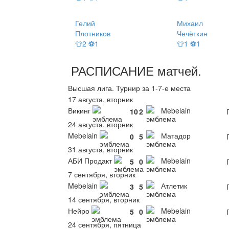
Гелий
Михаил
Плотников
Чечёткин
👕2 ⚽1
👕1 ⚽1
РАСПИСАНИЕ
матчей
.
Высшая лига. Турнир за 1-7-е места
17 августа, вторник
Викинг
Mebelain
10
2
П
24 августа, вторник
Mebelain
Матадор
0
5
П
31 августа, вторник
АБИ Продакт
Mebelain
5
0
П
7 сентября, вторник
Mebelain
Атлетик
3
5
П
14 сентября, вторник
Нейро
Mebelain
5
0
П
24 сентября, пятница