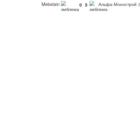
Mebelain
Альфа-Монострой
0
5
П