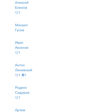
Алексей
Блинов
👕1
Михаил
Гусев
Иван
Аксенов
👕1
Антон
Линевский
👕1 ⚽1
Родион
Сидоров
👕1
Артём