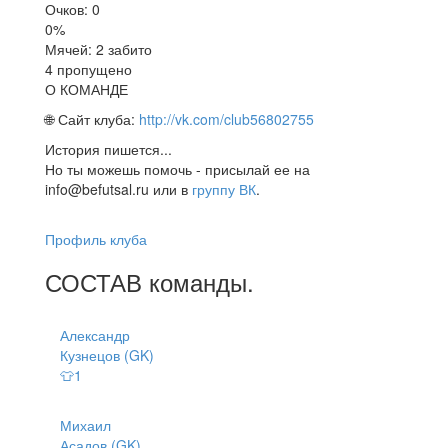
Очков: 0
0%
Мячей: 2 забито
4 пропущено
О КОМАНДЕ
🌐 Сайт клуба:
http://vk.com/club56802755
История пишется...
Но ты можешь помочь - присылай ее на
info@befutsal.ru или в
группу ВК
.
Профиль клуба
СОСТАВ
команды
.
Александр
Кузнецов (GK)
👕1
Михаил
Асадов (GK)