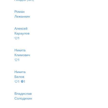
Роман
Лежанкин
Алексей
Караулов
👕1
Никита
Климович
👕1
Никита
Белов
👕1 ⚽1
Владислав
Солодихин