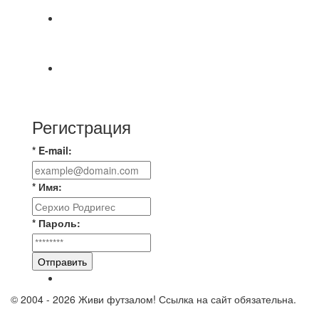
🔥🔥🔥Победа 🔥🔥🔥 Доиграли матч против
команды Мономах Итоговый счет
Всем добрый день! В прошлую пятницу после
игры Мечта-Стальпром была оставлен
Регистрация
* E-mail:
* Имя:
* Пароль:
Отправить
© 2004 - 2026 Живи футзалом! Ссылка на сайт обязательна.