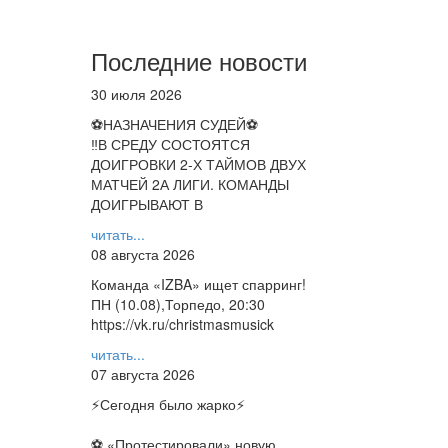
Последние новости
30 июля 2026
⚽НАЗНАЧЕНИЯ СУДЕЙ⚽
‼В СРЕДУ СОСТОЯТСЯ
ДОИГРОВКИ 2-Х ТАЙМОВ ДВУХ
МАТЧЕЙ 2А ЛИГИ. КОМАНДЫ
ДОИГРЫВАЮТ В
читать...
08 августа 2026
Команда «IZBA» ищет спарринг!
ПН (10.08),Торпедо, 20:30
https://vk.ru/christmasmusick
читать...
07 августа 2026
⚡️Сегодня было жарко⚡️
⚽ ️«Протестировали» новую