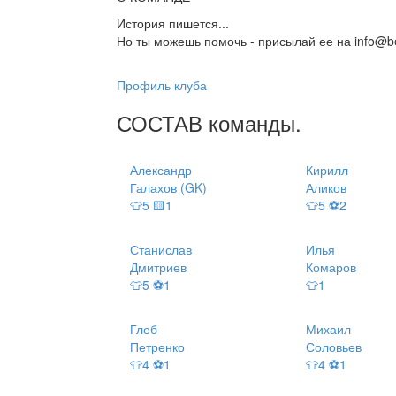
История пишется...
Но ты можешь помочь - присылай ее на info@be
Профиль клуба
СОСТАВ
команды
.
Александр
Кирилл
Галахов (GK)
Аликов
👕5 🟨1
👕5 ⚽2
Станислав
Илья
Дмитриев
Комаров
👕5 ⚽1
👕1
Глеб
Михаил
Петренко
Соловьев
👕4 ⚽1
👕4 ⚽1