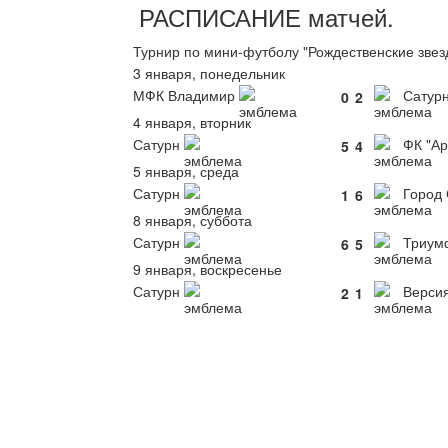
РАСПИСАНИЕ
матчей
.
Турнир по мини-футболу "Рождественские звез
3 января, понедельник
МФК Владимир
Сатур
0
2
4 января, вторник
Сатурн
ФК "Ар
5
4
5 января, среда
Сатурн
Город 
1
6
8 января, суббота
Сатурн
Триум
6
5
9 января, воскресенье
Сатурн
Версия
2
1