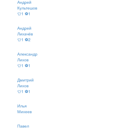
Андрей
Культешов
👕1 ⚽1
Андрей
Лихачёв
👕1 ⚽2
Александр
Лихов
👕1 ⚽1
Дмитрий
Лихов
👕1 ⚽1
Илья
Михеев
Павел