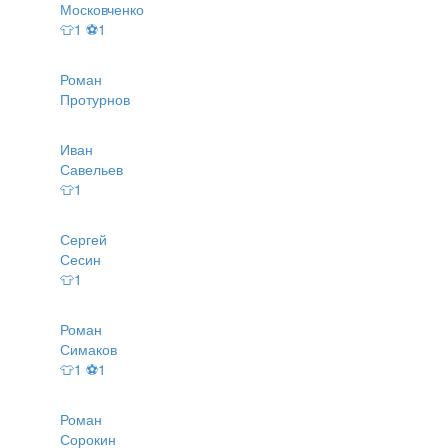
Московченко
👕1 ⚽1
Роман
Протурнов
Иван
Савельев
👕1
Сергей
Сесин
👕1
Роман
Симаков
👕1 ⚽1
Роман
Сорокин