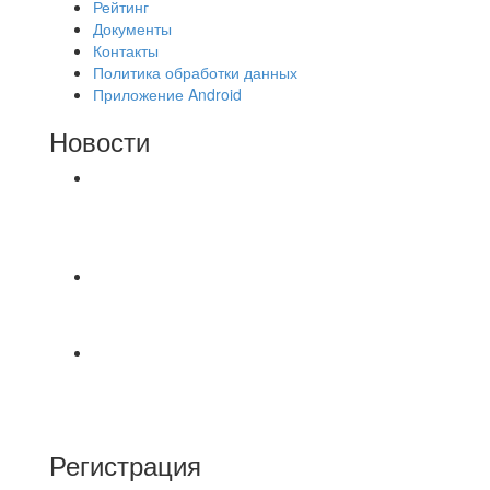
Рейтинг
Документы
Контакты
Политика обработки данных
Приложение Android
Новости
⚽НАЗНАЧЕНИЯ СУДЕЙ⚽ ‼В СРЕДУ
СОСТОЯТСЯ ДОИГРОВКИ 2-Х ТАЙМОВ ДВУХ
МАТЧЕЙ 2А ЛИГИ.
⚽️Размер 7.5 цена в личку, [id234532780|Kirill
Bunkovskiy].
⚽ TG FC 26 LEAGUE | ОФИЦИАЛЬНАЯ БЕСЕДА
УЧАСТНИКОВ Если ты зарегистрировался в
лигу —
Регистрация