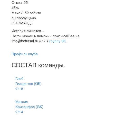
Очков: 25
46%
Мячей: 52 забито
59 пропущено
О КОМАНДЕ
История пишется...
Но ты можешь помочь - присылай ее на
info@befutsal.ru или в
группу ВК
.
Профиль клуба
СОСТАВ
команды
.
Глеб
Гиацинтов (GK)
👕18
Максим
Хрисанфов (GK)
👕14