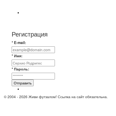
https://vk.ru/christmasmusick
⚡️Сегодня было жарко⚡️ ⚽ ️«Протестировали»
новую футбольную площадку в
Регистрация
* E-mail:
* Имя:
* Пароль:
Отправить
© 2004 - 2026 Живи футзалом! Ссылка на сайт обязательна.