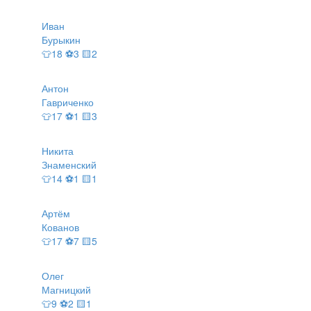
Иван
Бурыкин
👕18 ⚽3 🟨2
Антон
Гавриченко
👕17 ⚽1 🟨3
Никита
Знаменский
👕14 ⚽1 🟨1
Артём
Кованов
👕17 ⚽7 🟨5
Олег
Магницкий
👕9 ⚽2 🟨1