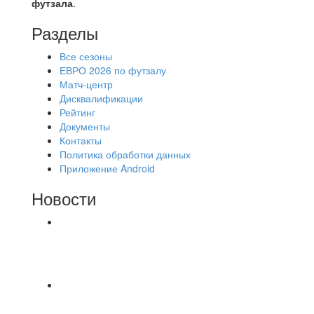
футзала
.
Разделы
Все сезоны
ЕВРО 2026 по футзалу
Матч-центр
Дисквалификации
Рейтинг
Документы
Контакты
Политика обработки данных
Приложение Android
Новости
⚽НАЗНАЧЕНИЯ СУДЕЙ⚽ ‼В СРЕДУ
СОСТОЯТСЯ ДОИГРОВКИ 2-Х ТАЙМОВ ДВУХ
МАТЧЕЙ 2А ЛИГИ.
Команда «IZBA» ищет спарринг! ПН
(10.08),Торпедо, 20:30