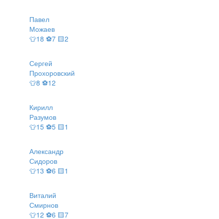
Павел
Можаев
👕18 ⚽7 🟨2
Сергей
Прохоровский
👕8 ⚽12
Кирилл
Разумов
👕15 ⚽5 🟨1
Александр
Сидоров
👕13 ⚽6 🟨1
Виталий
Смирнов
👕12 ⚽6 🟨7