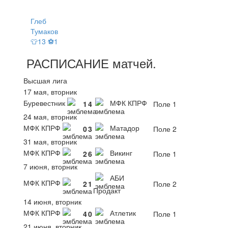
Глеб
Тумаков
👕13 ⚽1
РАСПИСАНИЕ
матчей
.
Высшая лига
17 мая, вторник
Буревестник
МФК КПРФ
1
4
Поле 1
24 мая, вторник
МФК КПРФ
Матадор
0
3
Поле 2
31 мая, вторник
МФК КПРФ
Викинг
2
6
Поле 1
7 июня, вторник
АБИ
МФК КПРФ
2
1
Поле 2
Продакт
14 июня, вторник
МФК КПРФ
Атлетик
4
0
Поле 1
21 июня, вторник