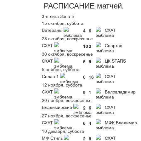
РАСПИСАНИЕ
матчей
.
3-я лига Зона Б
15 октября, суббота
Ветераны
СХАТ
4
6
23 октября, воскресенье
СХАТ
Спартак
10
2
30 октября, воскресенье
СХАТ
ЦК STARS
5
5
5 ноября, суббота
Сплав-1
СХАТ
0
16
12 ноября, суббота
СХАТ
Веловладимир
9
1
20 ноября, воскресенье
Владимирский
СХАТ
2
6
27 ноября, воскресенье
СХАТ
МФК Владимир
6
4
10 декабря, суббота
МФ Стиль
СХАТ
2
8