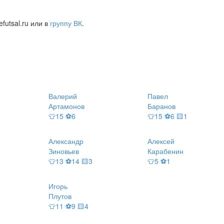
futsal.ru или в
группу ВК
.
Валерий
Павел
Артамонов
Баранов
👕15 ⚽6
👕15 ⚽6 🟨1
Александр
Алексей
Зиновьев
Карабенин
👕13 ⚽14 🟨3
👕5 ⚽1
Игорь
Плутов
👕11 ⚽9 🟨4