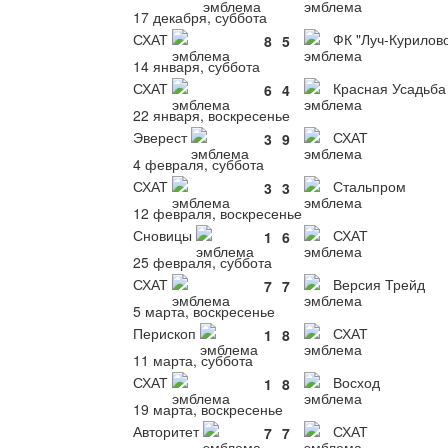
17 декабря, суббота
СХАТ
ФК "Луч-Курилов
8
5
14 января, суббота
СХАТ
Красная Усадьба
6
4
22 января, воскресенье
Эверест
СХАТ
3
9
4 февраля, суббота
СХАТ
Стальпром
3
3
12 февраля, воскресенье
Сновицы
СХАТ
1
6
25 февраля, суббота
СХАТ
Версия Трейд
7
7
5 марта, воскресенье
Перископ
СХАТ
1
8
11 марта, суббота
СХАТ
Восход
1
8
19 марта, воскресенье
Авторитет
СХАТ
7
7