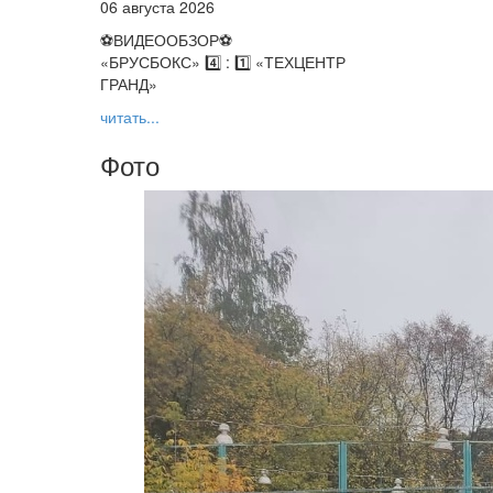
06 августа 2026
⚽️ВИДЕООБЗОР⚽️
«БРУСБОКС» 4️⃣ : 1️⃣ «ТЕХЦЕНТР
ГРАНД»
читать...
Фото