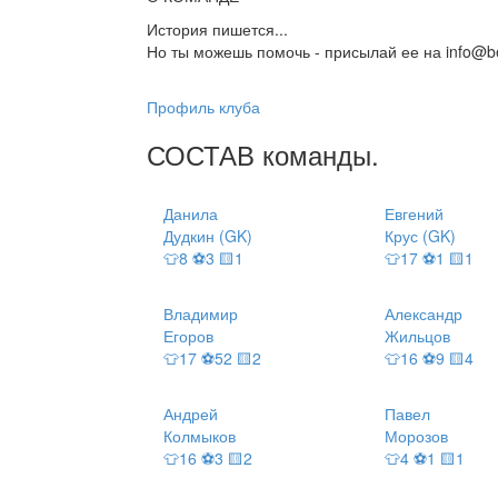
История пишется...
Но ты можешь помочь - присылай ее на info@be
Профиль клуба
СОСТАВ
команды
.
Данила
Евгений
Дудкин (GK)
Крус (GK)
👕8 ⚽3 🟨1
👕17 ⚽1 🟨1
Владимир
Александр
Егоров
Жильцов
👕17 ⚽52 🟨2
👕16 ⚽9 🟨4
Андрей
Павел
Колмыков
Морозов
👕16 ⚽3 🟨2
👕4 ⚽1 🟨1