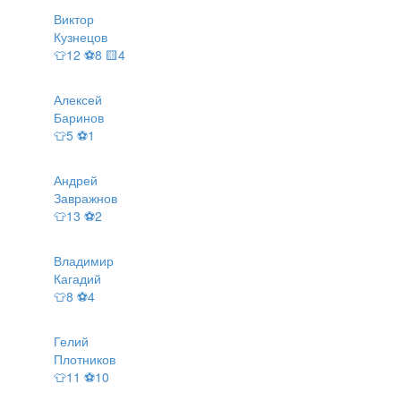
Виктор
Кузнецов
👕12 ⚽8 🟨4
Алексей
Баринов
👕5 ⚽1
Андрей
Завражнов
👕13 ⚽2
Владимир
Кагадий
👕8 ⚽4
Гелий
Плотников
👕11 ⚽10