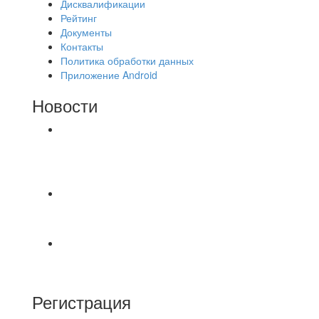
Дисквалификации
Рейтинг
Документы
Контакты
Политика обработки данных
Приложение Android
Новости
⚽НАЗНАЧЕНИЯ СУДЕЙ⚽ ‼В СРЕДУ
СОСТОЯТСЯ ДОИГРОВКИ 2-Х ТАЙМОВ ДВУХ
МАТЧЕЙ 2А ЛИГИ.
Победная... Спасибо всем за самоотдачу,
самообладание и подстраховку...выложились
📹📹📹 Обзор голов 📹📹📹 Лига 4. Зона "Б". 12
тур. Лето 2026. МФК "Восход" - Ирбис 6:2
Регистрация