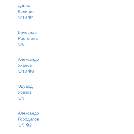
Денис
Калинин
👕10 ⚽1
Вячеслав
Растегаев
👕6
Александр
Уханов
👕13 ⚽6
Эдуард
Уразов
👕9
Александр
Городилов
👕9 ⚽2