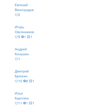
Евгений
Виноградов
👕2
Игорь
Овсянников
👕9 ⚽1 🟨1
Андрей
Конушин
👕1
Дмитрий
Брязгин
👕10 ⚽8 🟨1
Илья
Карплюк
👕11 ⚽1 🟨1