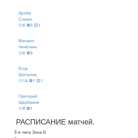
Артём
Сошин
👕6 ⚽3 🟨1
Михаил
Чечёткин
👕6 ⚽3
Егор
Шаталов
👕14 ⚽1 🟨1
Григорий
Щербаков
👕8 ⚽1
РАСПИСАНИЕ
матчей
.
3-я лига Зона Б