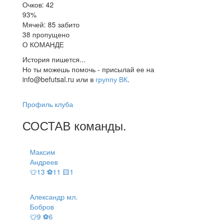
Очков: 42
93%
Мячей: 85 забито
38 пропущено
О КОМАНДЕ
История пишется...
Но ты можешь помочь - присылай ее на
info@befutsal.ru или в
группу ВК
.
Профиль клуба
СОСТАВ
команды
.
Максим
Андреев
👕13 ⚽11 🟨1
Александр мл.
Бобров
👕9 ⚽6