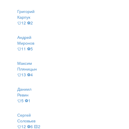
Григорий
Карпук
👕12 ⚽2
Андрей
Миронов
👕11 ⚽5
Максим
Пляницын
👕13 ⚽4
Даниил
Ревин
👕5 ⚽1
Сергей
Соловьев
👕12 ⚽6 🟨2