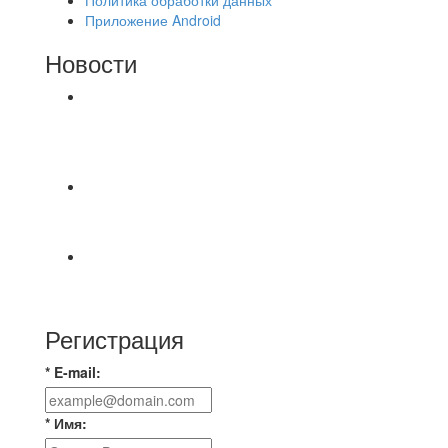
Приложение Android
Новости
⚽НАЗНАЧЕНИЯ СУДЕЙ⚽ ‼В СРЕДУ
СОСТОЯТСЯ ДОИГРОВКИ 2-Х ТАЙМОВ ДВУХ
МАТЧЕЙ 2А ЛИГИ.
📹📹📹 Обзор голов 📹📹📹 Лига 4. Зона "Б". 12
тур. Лето 2026. МФК "Восход" - Ирбис 6:2
⚽️ВИДЕООБЗОР⚽️ «БРУСБОКС» 4️⃣ : 1️⃣
«ТЕХЦЕНТР ГРАНД»
Регистрация
* E-mail:
* Имя: