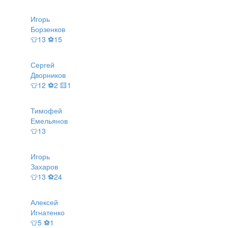
Игорь
Борзенков
👕13 ⚽15
Сергей
Дворников
👕12 ⚽2 🟨1
Тимофей
Емельянов
👕13
Игорь
Захаров
👕13 ⚽24
Алексей
Игнатенко
👕5 ⚽1